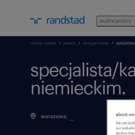
знайти роботу
головна сторінка
вакансії
obsługa klienta
specjalista
specjalista/ka
niemieckim.
about co
warszawa
,
mazowieckie
We use cooki
our website.
decline them