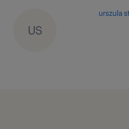
urszula s
💡 Jedyny kluczowy wymóg: Ta rola o
relacji z partnerami. Musisz płynnie 
US
niemieckim (minimum poziom B2), a
języka angielskiego do codziennej k
To brzmi jak Ty? Czytaj dalej i kliknij 
Porozmawiajmy! 😊
zadania
bycie głównym kontaktem dla kl
dużych firmach, które kupują pro
kompleksowa obsługa ścieżki klie