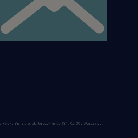
winięte umiejętności
a osób powyżej 18 roku
Polska Sp. z o.o. al. Jerozolimskie 134, 02-305 Warszawa.