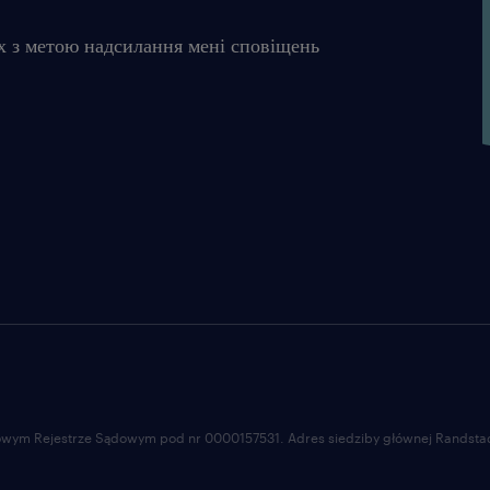
relacji,
х з метою надсилання мені сповіщень
zorientowanie na klienta oraz roz
komunikacyjne.
Agencja zatrudnienia – nr wpisu 47
ta oferta pracy przeznaczona jest dl
życia
oferujemy
ajowym Rejestrze Sądowym pod nr 0000157531. Adres siedziby głównej Randstad 
umowę o pracę,