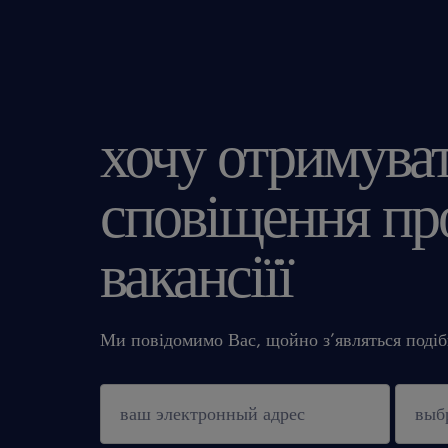
хочу отримува
сповіщення про
вакансіїї
Ми повідомимо Вас, щойно з’являться подібн
підтверджувати