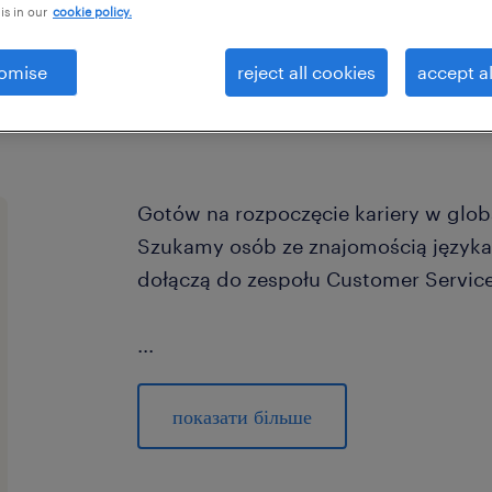
is in our
cookie policy.
omise
reject all cookies
accept al
Gotów na rozpoczęcie kariery w glob
Szukamy osób ze znajomością języka 
dołączą do zespołu Customer Servic
...
Hej! Jesteśmy Randstad i pomagamy
klientów (globalnemu liderowi w swoj
показати більше
centrum operacyjne ds. obsługi klie
Hub) tutaj, w Warszawie.