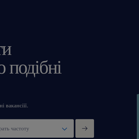
pomogą Ci w codziennej pracy.
oczekujemy
zaawansowana znajomość języka 
ти
angielskiego (min. B2),
 подібні
pozwolenie na pobyt i pracę w Po
wcześniejsze doświadczenie w obs
zarządzaniu zamówieniami (Cust
Management) będzie dużym plu
proaktywna postawa i umiejętno
і вакансіїї.
się do nowych sytuacji,
nastawienie na rozwiązywanie p
chęć do pracy z klientami i bud