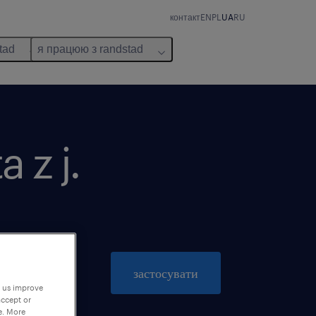
контакт
EN
PL
UA
RU
tad
я працюю з randstad
 z j.
пропозиція діє до 31 жовтень 2026
застосувати
p us improve
accept or
e. More