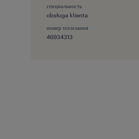
специальность
obsługa klienta
номер посилання
46934313