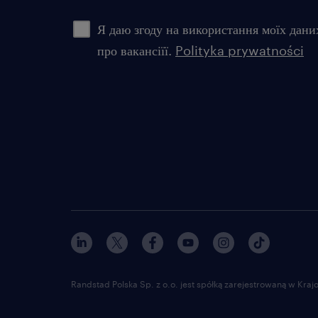
Я даю згоду на використання моїх дани
про вакансіїї.
Polityka prywatności
Randstad Polska Sp. z o.o. jest spółką zarejestrowaną w Kr