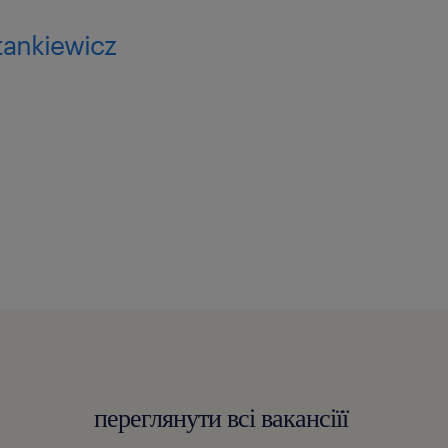
tankiewicz
piera się na budowaniu
posługiwać się językiem
 także swobodnie używać
omunikacji w zespole.
przycisk „Aplikuj”.
ientów B2B (mowa o
dukty naszego klienta),
переглянути всі вакансіїї
nta (customer journey) –