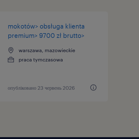
łe zamówienia (prognozy),
 oraz współpracować z
się, że wszystko zostanie
mokotów> obsługa klienta
premium> 9700 zł brutto>
klient ma pytanie lub
warszawa, mazowieckie
 zwróci; staniesz się
praca tymczasowa
wiązania i współpracuje z
lub łańcuchem dostaw),
опубліковано 23 червень 2026
nym celem będzie
tych doświadczeń oraz
więzi,
ędzi – otrzymasz do
wych narzędzi, które