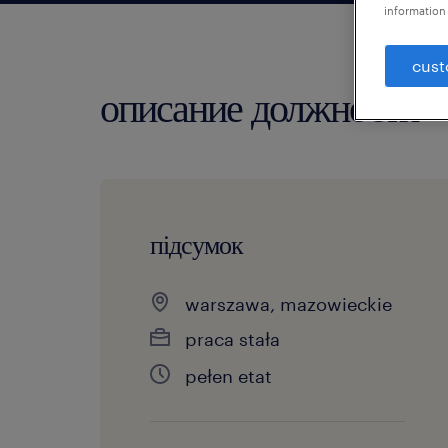
information 
cust
описание должности
підсумок
warszawa, mazowieckie
praca stała
pełen etat