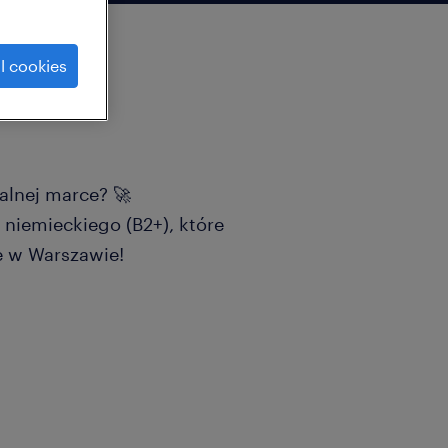
l cookies
alnej marce? 🚀
niemieckiego (B2+), które
e w Warszawie!
 jednemu z naszych
ej branży) rozwijać
nta (Customer Operations