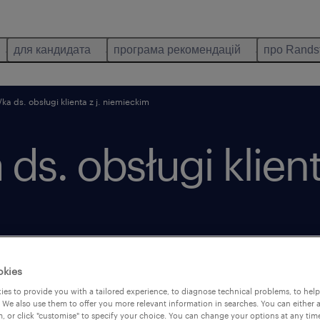
для кандидата
програма рекомендацій
про Rands
/ka ds. obsługi klienta z j. niemieckim
 ds. obsługi klienta
okies
опубліковано 28 травень 2026
es to provide you with a tailored experience, to diagnose technical problems, to hel
 We also use them to offer you more relevant information in searches. You can either 
, or click "customise" to specify your choice. You can change your options at any tim