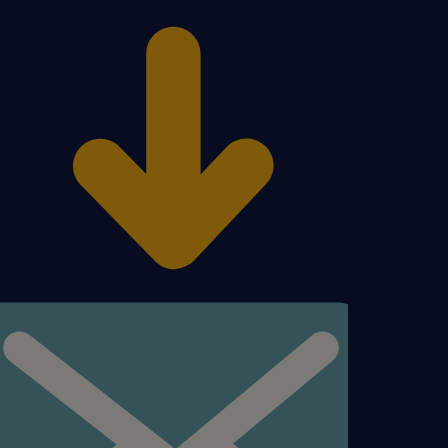
niemieckiego oraz
lsce,
łudze klienta lub
omer Service / Order
sem,
ść szybkiego adaptowania
roblemów,
owania długofalowych