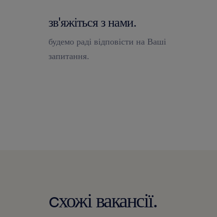
зв'яжіться з нами.
будемо раді відповісти на Ваші
запитання.
cхожі вакансії.