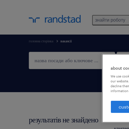
знайти роботу
головна сторінка
вакансії
about co
We use cooki
our website.
decline them
information 
cust
результатів не знайдено
Не зна
критер