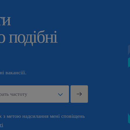
ти
 подібні
і вакансіїї.
х з метою надсилання мені сповіщень
ті