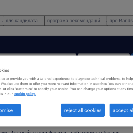
для кандидата
програма рекомендацій
про Rands
okies
es to provide you with a tailored experience, to diagnose technical problems, to hel
тільки віддалена робота
 We also use them to offer you more relevant information in searches. You can either 
, or click "customise" to specify your choice. You can change your options at any tim
is in our
cookie policy.
omise
reject all cookies
accept al
йдено жодної пропозиції роботи, яка б відповідала Ваши
іям. Застосуйте інші фільтри, щоб отримати більше