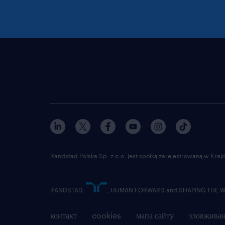
Randstad Polska Sp. z o.o. jest spółką zarejestrowaną w Kr
RANDSTAD,
, HUMAN FORWARD and SHAPING THE WOR
контакт
cookies
мапа сайту
зловживан