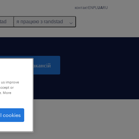
контакт
EN
PL
UA
RU
tad
я працюю з randstad
пошук 0 вакансій
p us improve
accept or
e. More
l cookies
м