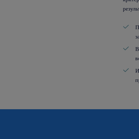
резуль
П
з
В
в
И
п