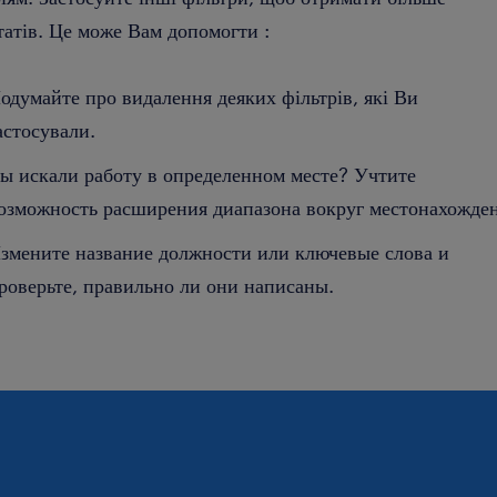
татів. Це може Вам допомогти :
одумайте про видалення деяких фільтрів, які Ви
астосували.
ы искали работу в определенном месте? Учтите
озможность расширения диапазона вокруг местонахожден
змените название должности или ключевые слова и
роверьте, правильно ли они написаны.