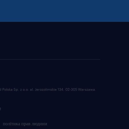
Polska Sp. z o.o. al. Jerozolimskie 134, 02-305 Warszawa.
1
політика прав людини