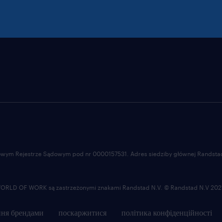
ajowym Rejestrze Sądowym pod nr 0000157531. Adres siedziby głównej Randstad 
LD OF WORK są zastrzeżonymi znakami Randstad N.V. © Randstad N.V 202
ня брендами
поскаржитися
політика конфіденційності