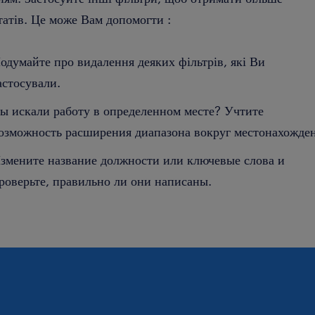
татів. Це може Вам допомогти :
одумайте про видалення деяких фільтрів, які Ви
астосували.
ы искали работу в определенном месте? Учтите
озможность расширения диапазона вокруг местонахожден
змените название должности или ключевые слова и
роверьте, правильно ли они написаны.