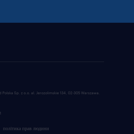
Polska Sp. z o.o. al. Jerozolimskie 134, 02-305 Warszawa.
1
політика прав людини