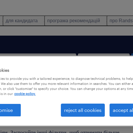
для кандидата
програма рекомендацій
про Rands
okies
es to provide you with a tailored experience, to diagnose technical problems, to hel
тільки віддалена робота
 We also use them to offer you more relevant information in searches. You can either 
, or click "customise" to specify your choice. You can change your options at any tim
is in our
cookie policy.
omise
reject all cookies
accept al
йдено жодної пропозиції роботи, яка б відповідала Ваши
іям. Застосуйте інші фільтри, щоб отримати більше