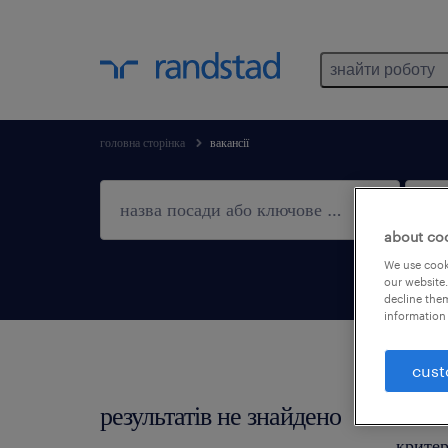
знайти роботу
головна сторінка
вакансії
about co
We use cooki
our website.
decline them
information 
cust
результатів не знайдено
Не зна
критер