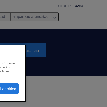
контакт
EN
PL
UA
RU
tad
я працюю з randstad
пошук 0 вакансій
p us improve
accept or
e. More
l cookies
м