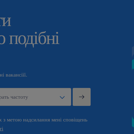
ти
 подібні
і вакансіїї.
х з метою надсилання мені сповіщень
ті