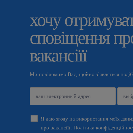
хочу отримува
сповіщення про
вакансіїї
Ми повідомимо Вас, щойно з’являться подібн
підтверджувати
Я даю згоду на використання моїх дани
про вакансіїї.
Політика конфіденційнос