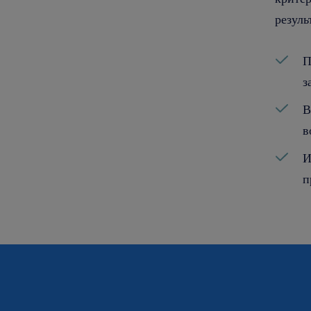
резуль
П
з
В
в
И
п