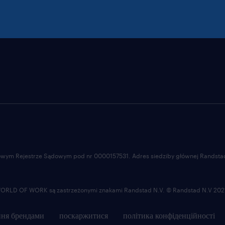
ajowym Rejestrze Sądowym pod nr 0000157531. Adres siedziby głównej Randstad 
LD OF WORK są zastrzeżonymi znakami Randstad N.V. © Randstad N.V 202
ня брендами
поскаржитися
політика конфіденційності