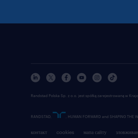
Randstad Polska Sp. z o.o. jest spółką zarejestrowaną w Kr
RANDSTAD,
, HUMAN FORWARD and SHAPING THE WOR
контакт
cookies
мапа сайту
зловживан