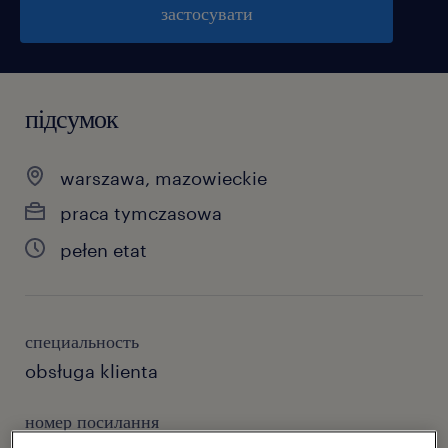
застосувати
підсумок
warszawa, mazowieckie
praca tymczasowa
pełen etat
специальность
obsługa klienta
номер посилання