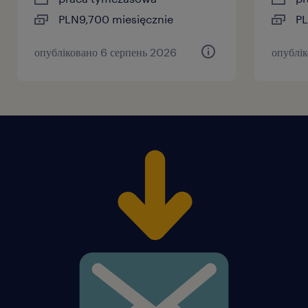
PLN9,700 miesięcznie
PL
опубліковано 6 серпень 2026
опублі