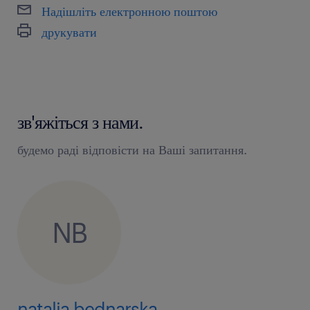
Надішліть електронною поштою
друкувати
зв'яжіться з нами.
будемо раді відповісти на Ваші запитання.
NB
natalia bednarska