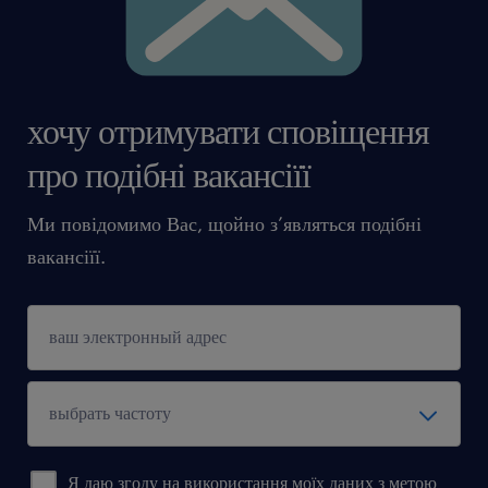
хочу отримувати сповіщення
про подібні вакансіїї
Ми повідомимо Вас, щойно з’являться подібні
вакансіїї.
Я даю згоду на використання моїх даних з метою