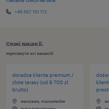
+48 667 110 172
cхожі вакансії.
переглянути всі вакансіїї
doradca klienta premium /
dośw
złote tarasy (od 9 700 zł
klien
brutto)
prest
warszawa, mazowieckie
wa
praca tymczasowa
pr