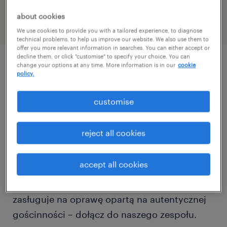
46776558
about cookies
We use cookies to provide you with a tailored experience, to diagnose
technical problems, to help us improve our website. We also use them to
offer you more relevant information in searches. You can either accept or
decline them, or click "customise" to specify your choice. You can
change your options at any time. More information is in our
cookie
описание должности
policy.
customise
Do najnowocześniejszego Concept Store'u w
Polsce, zlokalizowanego w Galerii Arkadia w
reject all cookies
Warszawie, szukamy Ekspertów, którzy
wyznaczą nowe standardy obsługi.
accept all cookies
Jeśli wierzysz, że nowoczesna technologia
zasługuje na oprawę opartą na autentycznej
gościnności – dołącz do naszego zespołu.