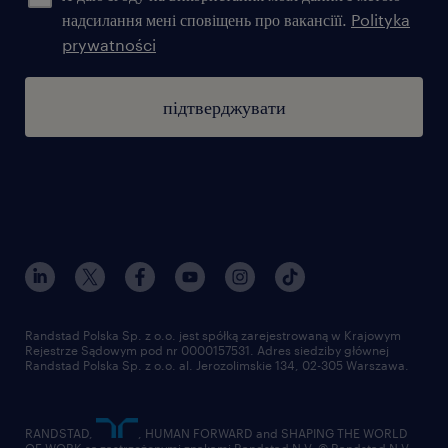
надсилання мені сповіщень про вакансіїї.
Polityka
prywatności
підтверджувати
Randstad Polska Sp. z o.o. jest spółką zarejestrowaną w Krajowym
Rejestrze Sądowym pod nr 0000157531. Adres siedziby głównej
Randstad Polska Sp. z o.o. al. Jerozolimskie 134, 02-305 Warszawa.
RANDSTAD,
, HUMAN FORWARD and SHAPING THE WORLD
OF WORK są zastrzeżonymi znakami Randstad N.V. © Randstad N.V