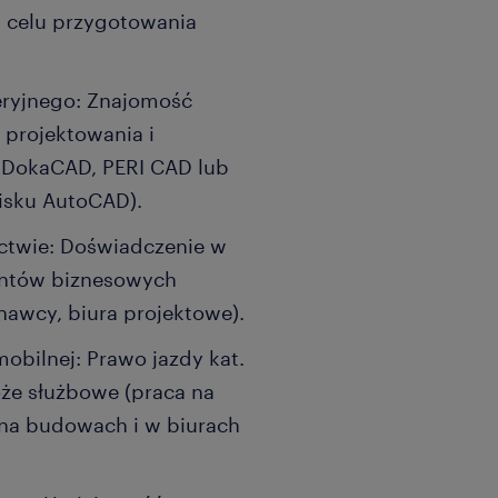
 celu przygotowania
ryjnego: Znajomość
 projektowania i
, DokaCAD, PERI CAD lub
isku AutoCAD).
ctwie: Doświadczenie w
ientów biznesowych
awcy, biura projektowe).
obilnej: Prawo jazdy kat.
óże służbowe (praca na
y na budowach i w biurach