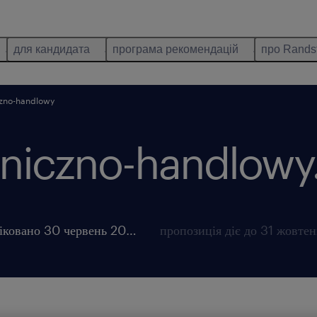
для кандидата
програма рекомендацій
про Rands
czno-handlowy
niczno-handlowy
опубліковано 30 червень 2026