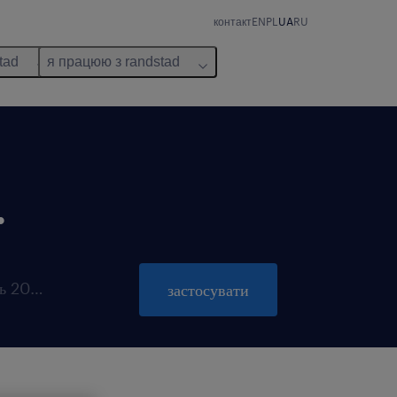
контакт
EN
PL
UA
RU
tad
я працюю з randstad
.
пропозиція діє до 31 жовтень 2026
застосувати