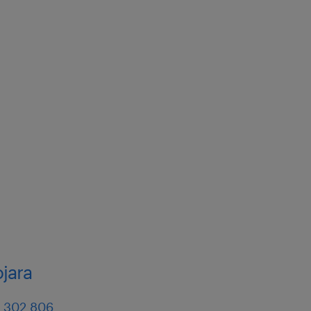
jara
 302 806