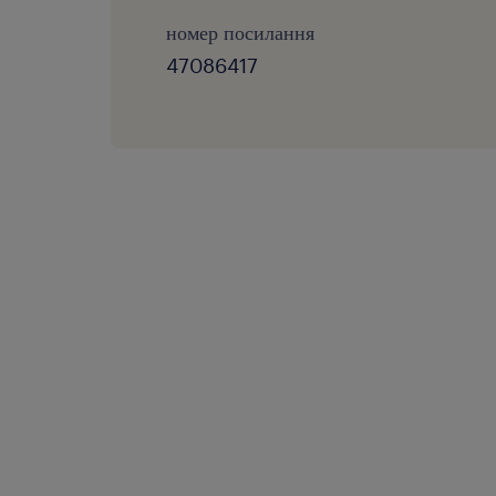
номер посилання
47086417