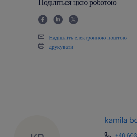
Поділіться цією роботою
Надішліть електронною поштою
друкувати
kamila bo
+48 603