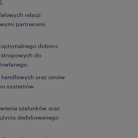
).
alowych relacji
owymi partnerami
e optymalnego doboru
i stropowych do
udowlanego.
rt handlowych oraz umów
jmu systemów
wienia szalunków oraz
y użyciu dedykowanego