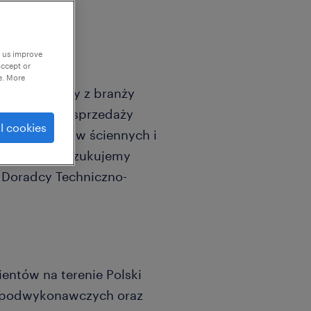
p us improve
accept or
e. More
ącej się firmy z branży
ojektowaniu, sprzedaży
l cookies
ów szalunków ściennych i
towego – poszukujemy
 Doradcy Techniczno-
entów na terenie Polski
 podwykonawczych oraz