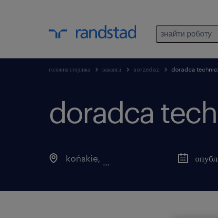
знайти роботу
головна сторінка
вакансії
sprzedaż
doradca techni
doradca tech
końskie
,
świętokrzyskie