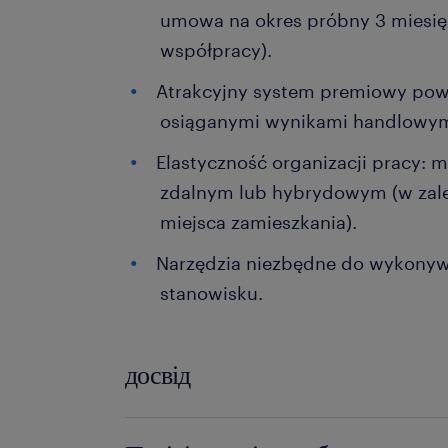
umowa na okres próbny 3 miesięc
współpracy).
Atrakcyjny system premiowy pow
osiąganymi wynikami handlowym
Elastyczność organizacji pracy:
zdalnym lub hybrydowym (w zal
miejsca zamieszkania).
Narzędzia niezbędne do wykonyw
stanowisku.
досвід
powyżej 24 miesięcy