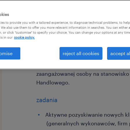
okies
es to provide you with a tailored experience, to diagnose technical problems, to hel
 We also use them to offer you more relevant information in searches. You can either 
, or click "customise" to specify your choice. You can change your options at any tim
is in our
cookie policy.
Dla naszego Klienta – prężnie rozwijaj
budowlanej, specjalizującej się w pr
omise
reject all cookies
accept al
oraz wynajmie nowoczesnych system
stropowych dla budownictwa żelbe
zaangażowanej osoby na stanowisko
Handlowego.
zadania
Aktywne pozyskiwanie nowych kli
(generalnych wykonawców, firm