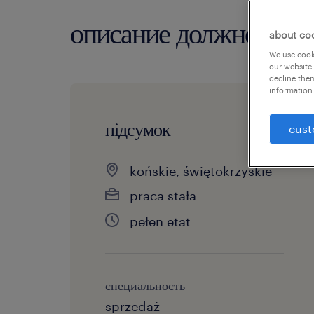
описание должности
about co
We use cooki
our website.
decline them
information 
підсумок
cust
końskie, świętokrzyskie
praca stała
pełen etat
специальность
sprzedaż