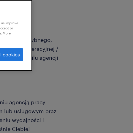
p us improve
accept or
e. More
rzetwórstwa rybnego,
rektorki Operacyjnej /
l cookies
anej o profilu agencji
niu agencją pracy
 lub usługowym oraz
eniu wydajności i
śnie Ciebie!