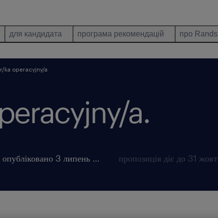
для кандидата
програма рекомендацій
про Rands
r/ka operacyjny/a
peracyjny/a.
опубліковано 3 липень 2026