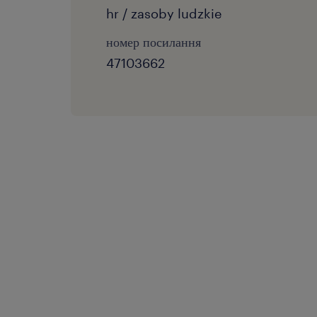
hr / zasoby ludzkie
номер посилання
47103662