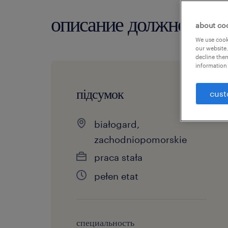
описание должности
about co
We use cooki
our website.
decline them
information 
підсумок
cust
białogard,
zachodniopomorskie
praca stała
pełen etat
специальность