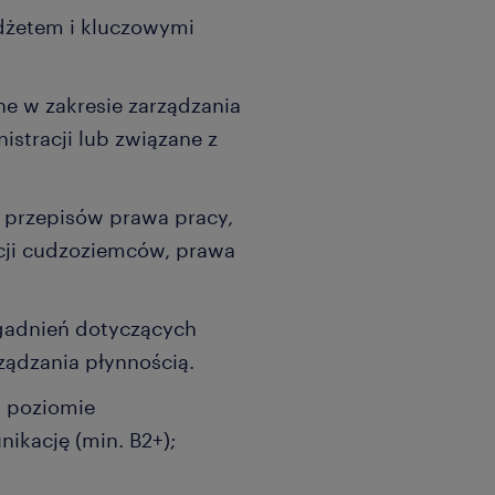
dżetem i kluczowymi
.
e w zakresie zarządzania
istracji lub związane z
przepisów prawa pracy,
acji cudzoziemców, prawa
gadnień dotyczących
rządzania płynnością.
a poziomie
kację (min. B2+);