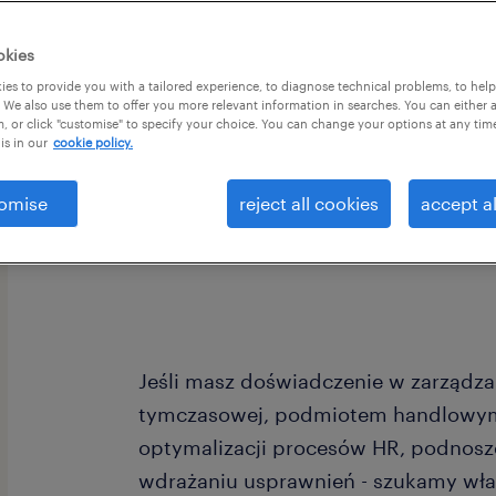
okies
es to provide you with a tailored experience, to diagnose technical problems, to hel
 We also use them to offer you more relevant information in searches. You can either 
, or click "customise" to specify your choice. You can change your options at any tim
is in our
cookie policy.
Dla naszego klienta, lidera branży p
poszukujemy osoby na stanowisko Dy
omise
reject all cookies
accept al
Dyrektora Operacyjnego spółki powiąz
pracy tymczasowej.
Jeśli masz doświadczenie w zarządza
tymczasowej, podmiotem handlowym
optymalizacji procesów HR, podnosz
wdrażaniu usprawnień - szukamy wła