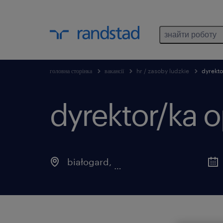
знайти роботу
головна сторінка
вакансії
hr / zasoby ludzkie
dyrekto
dyrektor/ka o
białogard
,
zachodniopomorskie