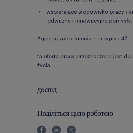
wspierające środowisko pracy i in
odważne i innowacyjne pomysły.
Agencja zatrudnienia – nr wpisu 47
ta oferta pracy przeznaczona jest dl
życia
досвід
powyżej 24 miesięcy
Поділіться цією роботою