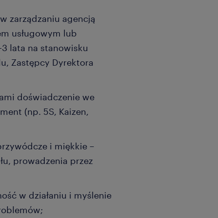
w zarządzaniu agencją
em usługowym lub
3 lata na stanowisku
lu, Zastępcy Dyrektora
sami doświadczenie we
ent (np. 5S, Kaizen,
rzywódcze i miękkie –
u, prowadzenia przez
ność w działaniu i myślenie
problemów;