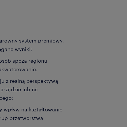
larowny system premiowy,
ągane wyniki;
 osób spoza regionu
zakwaterowanie.
ju z realną perspektywą
arządzie lub na
cego;
ny wpływ na kształtowanie
grup przetwórstwa