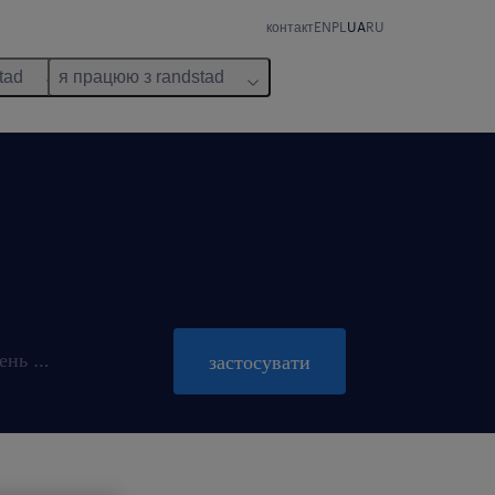
контакт
EN
PL
UA
RU
tad
я працюю з randstad
пропозиція діє до 31 жовтень 2026
застосувати