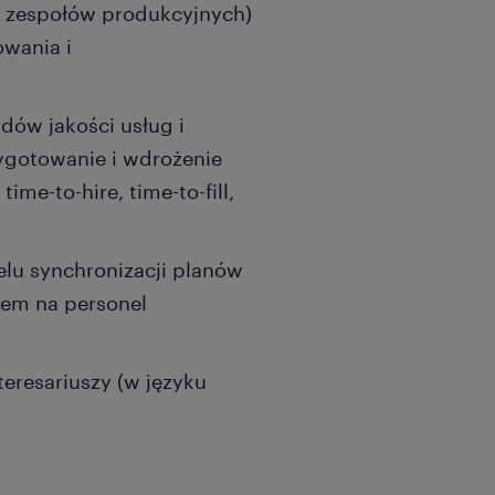
ek zespołów produkcyjnych)
owania i
dów jakości usług i
ygotowanie i wdrożenie
ime-to-hire, time-to-fill,
elu synchronizacji planów
em na personel
eresariuszy (w języku