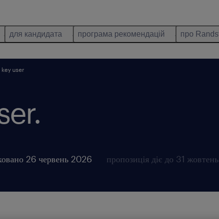
для кандидата
програма рекомендацій
про Rands
 key user
ser.
ковано 26 червень 2026
пропозиція діє до 31 жовтен