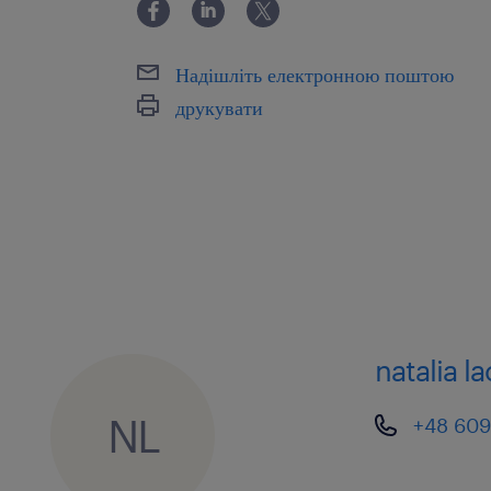
Надішліть електронною поштою
друкувати
natalia l
NL
+48 609