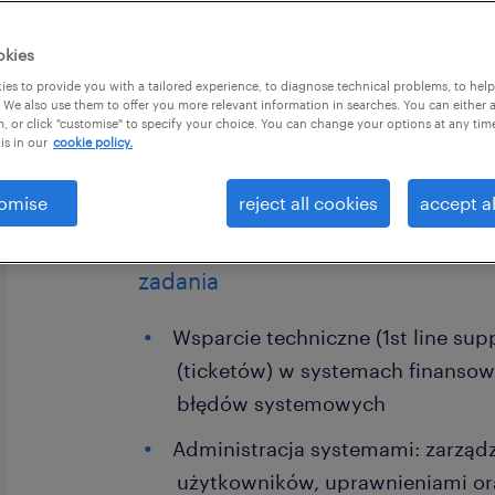
okies
es to provide you with a tailored experience, to diagnose technical problems, to hel
 We also use them to offer you more relevant information in searches. You can either 
, or click "customise" to specify your choice. You can change your options at any tim
is in our
cookie policy.
Masz podobne doświadczenie zawodo
biegle w j.angielskim? Mamy dla Cieb
omise
reject all cookies
accept al
Poznaniu! Nie zwlekaj - aplikuj!
zadania
Wsparcie techniczne (1st line sup
(ticketów) w systemach finanso
błędów systemowych
Administracja systemami: zarząd
użytkowników, uprawnieniami or