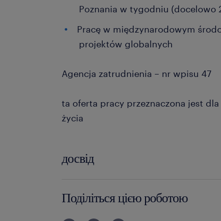
Poznania w tygodniu (docelowo 
Pracę w międzynarodowym środow
projektów globalnych
Agencja zatrudnienia – nr wpisu 47
ta oferta pracy przeznaczona jest dl
życia
досвід
12-24 miesiące
Поділіться цією роботою