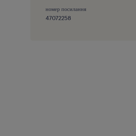
номер посилання
47072258