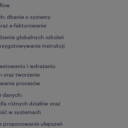
flow
h: dbanie o systemy
oraz e-fakturowanie
dzenie globalnych szkoleń
rzygotowywanie instrukcji
testowaniu i wdrażaniu
h oraz tworzenie
owanie procesów
i danych:
la różnych działów oraz
ność w systemach
e proponowanie ulepszeń