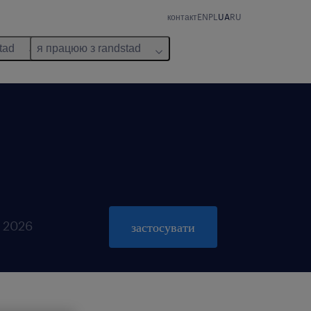
контакт
EN
PL
UA
RU
tad
я працюю з randstad
ь 2026
застосувати