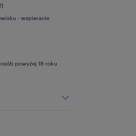
2)
isku - wspieranie
a osób powyżej 18 roku