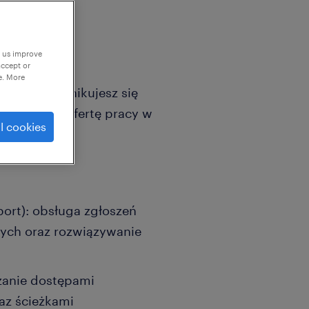
p us improve
accept or
e. More
we i komunikujesz się
ie świetną ofertę pracy w
l cookies
port): obsługa zgłoszeń
wych oraz rozwiązywanie
zanie dostępami
az ścieżkami