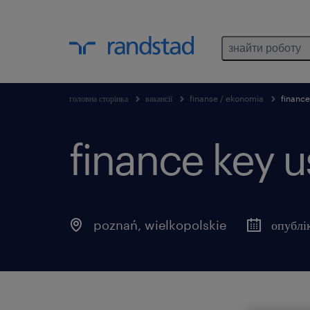
знайти роботу
головна сторінка
вакансії
finanse / ekonomia
finance
finance key u
poznań
,
wielkopolskie
опублі