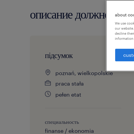
описание должности
about co
We use cooki
our website.
decline them
information 
підсумок
cust
poznań, wielkopolskie
praca stała
pełen etat
специальность
finanse / ekonomia