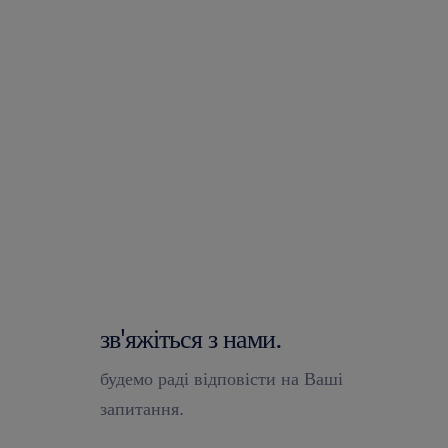
зв'яжіться з нами.
будемо раді відповісти на Ваші
запитання.