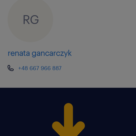
przygotowywanie wycen ofertowych:
RG
Terminowe i samodzielne opracowywanie
wycen handlowych.
bieżąca obsługa zgłoszeń
renata gancarczyk
reklamacyjnych: Przyjmowanie oraz
procesowanie zgłoszeń od klientów.
+48 667 966 887
uzgadnianie zgłoszeń gwarancyjnych:
Prowadzenie rozmów technicznych i
weryfikacja zasadności roszczeń w relacji
z klientami.
zarządzanie sytuacjami kryzysowymi:
Szybkie reagowanie oraz sprawne
rozwiązywanie problemów w przypadku