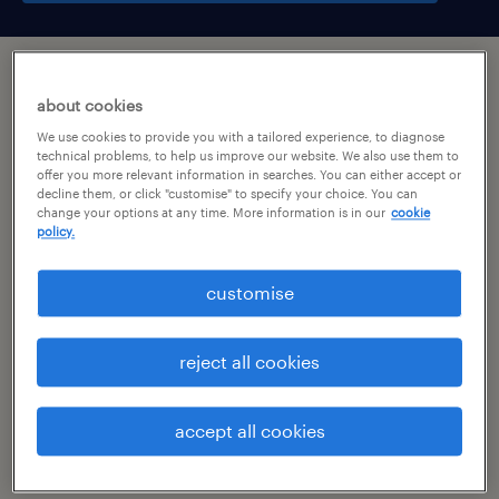
підсумок
about cookies
We use cookies to provide you with a tailored experience, to diagnose
kraków, małopolskie
technical problems, to help us improve our website. We also use them to
offer you more relevant information in searches. You can either accept or
praca stała
decline them, or click "customise" to specify your choice. You can
change your options at any time. More information is in our
cookie
pełen etat
policy.
customise
специальность
reject all cookies
budownictwo / architektura
номер посилання
accept all cookies
47006036