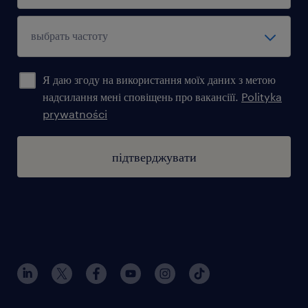
adaptacji powierzchni komercyjnych
przyjazną atmosferę oraz narzędzia
niezbędne do codziennej pracy.
Я даю згоду на використання моїх даних з метою
надсилання мені сповіщень про вакансіїї.
Polityka
prywatności
oczekujemy
підтверджувати
minimum 2–3 lat doświadczenia w
budownictwie kubaturowym lub
przemysłowym (mile widziane u
generalnego wykonawcy lub przy
adaptacjach powierzchni komercyjnych /
fit-out)
doświadczenia na stanowisku inżyniera