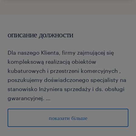
описание должности
​Dla naszego Klienta, firmy zajmującej się
kompleksową realizacją obiektów
kubaturowych i przestrzeni komercyjnych ,
poszukujemy doświadczonego specjalisty na
stanowisko Inżyniera sprzedaży i ds. obsługi
gwarancyjnej.
...
Jeśli sprawnie poruszasz się w dokumentacji
technicznej , a trudne rozmowy z klientem
показати більше
czy wyceny to dla Ciebie codzienność –
aplikuj, chętnie opowiemy Ci więcej o tej roli!