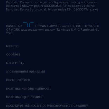
Randstad Polska Sp. z o.o. jest spółką zarejestrowaną w Krajowym
sprzedaży, kosztorysanta, inżynier
Rejestrze Sądowym pod nr 0000157531. Adres siedziby głównej
Randstad Polska Sp. z o.o. al. Jerozolimskie 134, 02-305 Warszawa.
budowy lub inżyniera kontraktu
biegłej znajomości programów do
RANDSTAD,
, HUMAN FORWARD and SHAPING THE WORLD
kosztorysowania (np. Norma PRO) oraz
OF WORK są zastrzeżonymi znakami Randstad N.V. © Randstad N.V
2021
środowiska AutoCAD
bardzo dobrej umiejętności czytania
контакт
dokumentacji projektowej w zakresie
cookies
architektury, konstrukcji oraz instalacji
мапа сайту
praktycznej znajomości technologii
зловживання брендами
budowy hal stalowych/żelbetowych oraz
поскаржитися
procesów fit-outowych
політика конфіденційності
znajomości przepisów Prawa
політика прав людини
Budowlanego oraz zagadnień związanych
процедура звітності про неправомірну поведінку