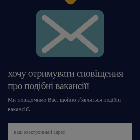
хочу отримувати сповіщення
про подібні вакансіїї
Ми повідомимо Вас, щойно з’являться подібні
вакансіїї.