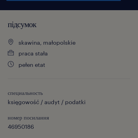
підсумок
skawina, małopolskie
praca stała
pełen etat
специальность
księgowość / audyt / podatki
номер посилання
46950186