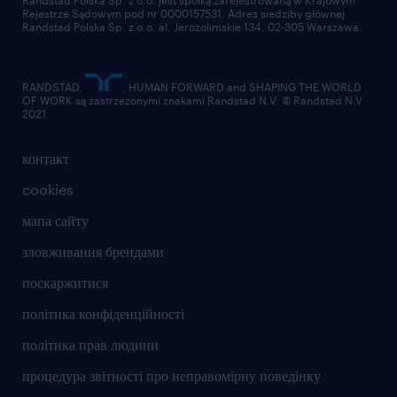
Rejestrze Sądowym pod nr 0000157531. Adres siedziby głównej
Randstad Polska Sp. z o.o. al. Jerozolimskie 134, 02-305 Warszawa.
RANDSTAD,
, HUMAN FORWARD and SHAPING THE WORLD
OF WORK są zastrzeżonymi znakami Randstad N.V. © Randstad N.V
2021
контакт
cookies
мапа сайту
зловживання брендами
поскаржитися
політика конфіденційності
політика прав людини
процедура звітності про неправомірну поведінку