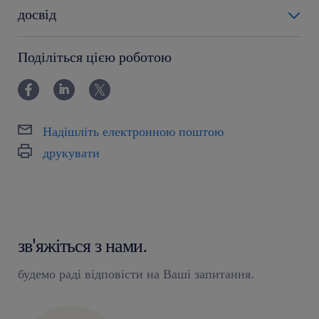
досвід
0-6 miesięcy
Поділіться цією роботою
Надішліть електронною поштою
друкувати
зв'яжіться з нами.
будемо раді відповісти на Ваші запитання.