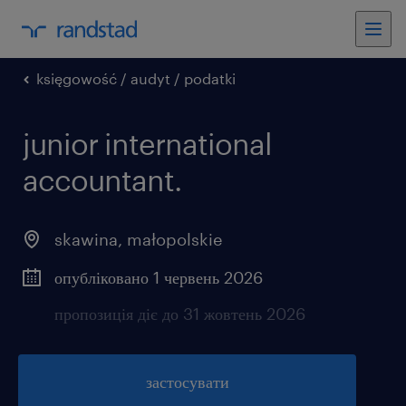
księgowość / audyt / podatki
junior international
accountant.
skawina
,
małopolskie
опубліковано 1 червень 2026
пропозиція діє до 31 жовтень 2026
застосувати