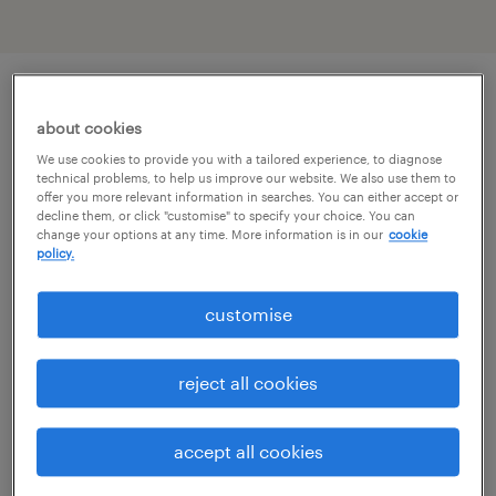
описание должности
about cookies
We use cookies to provide you with a tailored experience, to diagnose
technical problems, to help us improve our website. We also use them to
Szukasz miejsca, w którym Twoja kariera w
offer you more relevant information in searches. You can either accept or
decline them, or click "customise" to specify your choice. You can
finansach nabierze tempa? Dla naszego
change your options at any time. More information is in our
cookie
klienta – prężnie rozwijającej się,
policy.
międzynarodowej grupy z sektora retail,
customise
która dostarcza klientom na całym świecie
unikalne, artystyczne wrażenia –
reject all cookies
poszukujemy zaangażowanej osoby na
stanowisko Młodszego Księgowego ds.
accept all cookies
Międzynarodowych. W związku z intensywną
ekspansją zagraniczną oraz transformacją i