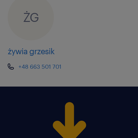
ŻG
żywia grzesik
+48 663 501 701