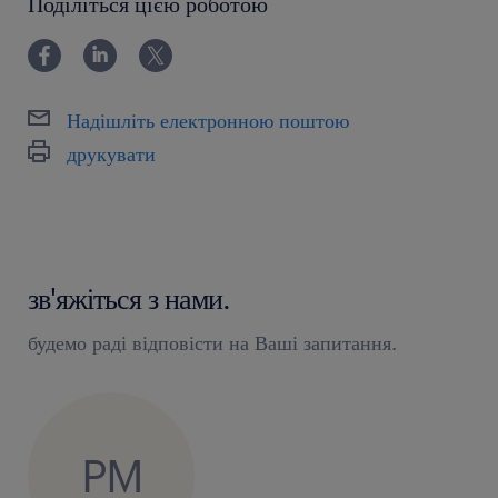
Поділіться цією роботою
Надішліть електронною поштою
друкувати
зв'яжіться з нами.
будемо раді відповісти на Ваші запитання.
PM