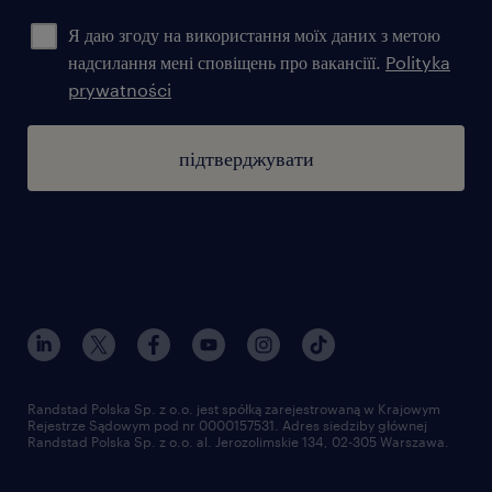
Я даю згоду на використання моїх даних з метою
надсилання мені сповіщень про вакансіїї.
Polityka
prywatności
підтверджувати
Randstad Polska Sp. z o.o. jest spółką zarejestrowaną w Krajowym
Rejestrze Sądowym pod nr 0000157531. Adres siedziby głównej
Randstad Polska Sp. z o.o. al. Jerozolimskie 134, 02-305 Warszawa.