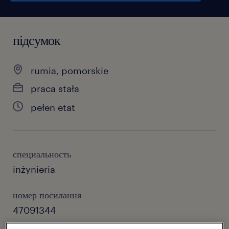
підсумок
rumia, pomorskie
praca stała
pełen etat
специальность
inżynieria
номер посилання
47091344