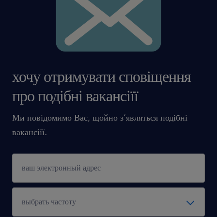
хочу отримувати сповіщення
про подібні вакансіїї
Ми повідомимо Вас, щойно з’являться подібні
вакансіїї.