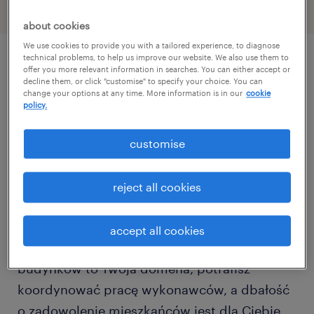
about cookies
We use cookies to provide you with a tailored experience, to diagnose
technical problems, to help us improve our website. We also use them to
offer you more relevant information in searches. You can either accept or
описание должности
decline them, or click "customise" to specify your choice. You can
change your options at any time. More information is in our
cookie
policy.
Poszukujemy specjalisty, który obejmie
kluczowe stery w obszarze technicznym i
customise
administracyjnym na dynamicznym rynku
nieruchomości w rejonie Rumi, Redy i
reject all cookies
Wejherowa.
accept all cookies
Jeśli zarządzanie technicznym stanem
budynków to Twoja domena, potrafisz
koordynować pracę wykonawców, a dbałość
o zadowolenie mieszkańców jest dla Ciebie