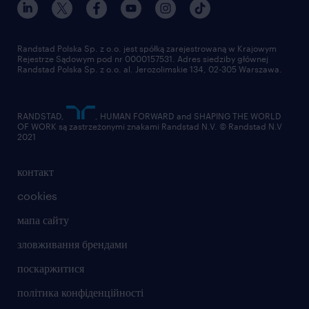
Randstad Polska Sp. z o.o. jest spółką zarejestrowaną w Krajowym
Rejestrze Sądowym pod nr 0000157531. Adres siedziby głównej
Randstad Polska Sp. z o.o. al. Jerozolimskie 134, 02-305 Warszawa.
RANDSTAD,
, HUMAN FORWARD and SHAPING THE WORLD
OF WORK są zastrzeżonymi znakami Randstad N.V. © Randstad N.V
2021
контакт
cookies
мапа сайту
зловживання брендами
поскаржитися
політика конфіденційності