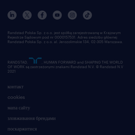
pracę w firmie o ugruntowanej pozycji na
rynku
wdrożenie stanowiskowe oraz szkolenia w
Randstad Polska Sp. z o.o. jest spółką zarejestrowaną w Krajowym
Rejestrze Sądowym pod nr 0000157531. Adres siedziby głównej
zakresie potrzebnym do realizacji
Randstad Polska Sp. z o.o. al. Jerozolimskie 134, 02-305 Warszawa.
powierzonych zadań
szkolenia i kursy – finansowane lub
RANDSTAD,
, HUMAN FORWARD and SHAPING THE WORLD
OF WORK są zastrzeżonymi znakami Randstad N.V. © Randstad N.V
dofinansowane
2021
elastyczny czas pracy – zaczynamy w
контакт
godz. 7:30 – 9:00 oraz bezpłatny parking
cookies
(także rowerowy) dla pracowników
мапа сайту
pracę zdalną (1 dzień w tygodniu)
зловживання брендами
pakiet benefitów: prywatną opiekę
поскаржитися