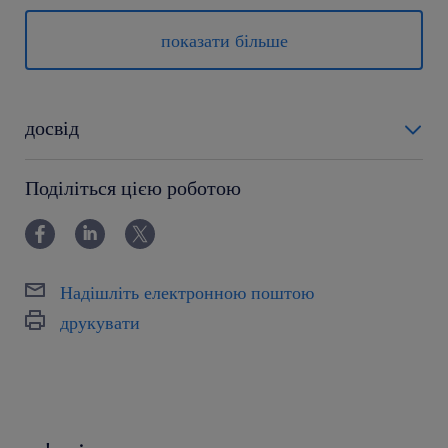
tworzenie strategii zakupowych dla
określonych grup materiałów
показати більше
produkcyjnych
inicjowanie i prowadzenie działań
досвід
zmierzających do redukcji kosztów
materiałów
12-24 miesiące
Поділіться цією роботою
poszukiwanie i kwalifikacja nowych źródeł
dostaw w kraju i za granicą
negocjowanie warunków współpracy z
Надішліть електронною поштою
obecnymi i przyszłymi dostawcami
друкувати
tworzenie zapytań ofertowych, analiza i
wybór ofert dla nowych projektów
aktualizacja danych dot. materiałów i