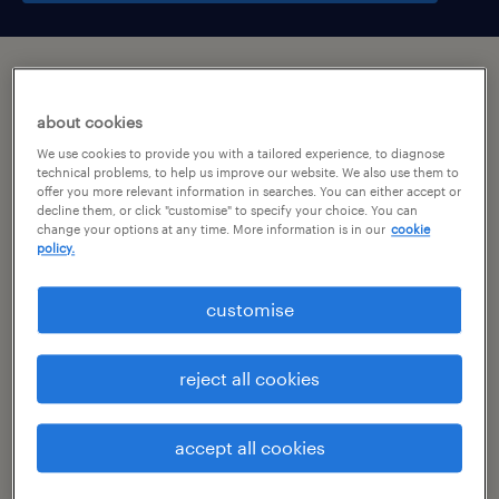
підсумок
about cookies
murowana goślina, wielkopolskie
We use cookies to provide you with a tailored experience, to diagnose
technical problems, to help us improve our website. We also use them to
praca stała
offer you more relevant information in searches. You can either accept or
decline them, or click "customise" to specify your choice. You can
change your options at any time. More information is in our
cookie
pełen etat
policy.
customise
специальность
zakupy produkcyjne / zakupy nieprodukcyjne
reject all cookies
номер посилання
accept all cookies
46901996