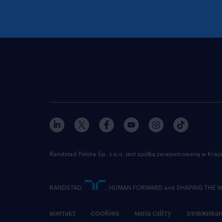
Randstad Polska Sp. z o.o. jest spółką zarejestrowaną w Kr
RANDSTAD,
, HUMAN FORWARD and SHAPING THE WOR
контакт
cookies
мапа сайту
зловживан