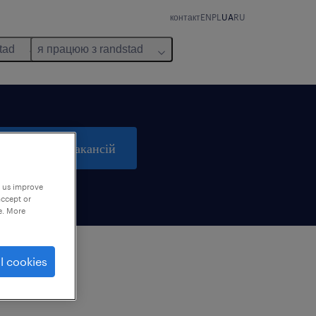
контакт
EN
PL
UA
RU
tad
я працюю з randstad
пошук 0 вакансій
p us improve
accept or
e. More
l cookies
м