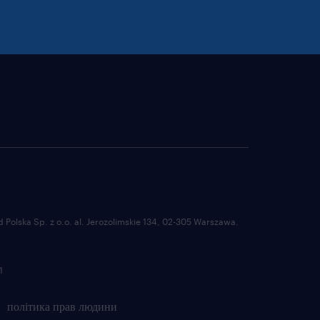
Polska Sp. z o.o. al. Jerozolimskie 134, 02-305 Warszawa.
1
політика прав людини