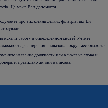
татів. Це може Вам допомогти :
одумайте про видалення деяких фільтрів, які Ви
астосували.
ы искали работу в определенном месте? Учтите
озможность расширения диапазона вокруг местонахожден
змените название должности или ключевые слова и
роверьте, правильно ли они написаны.