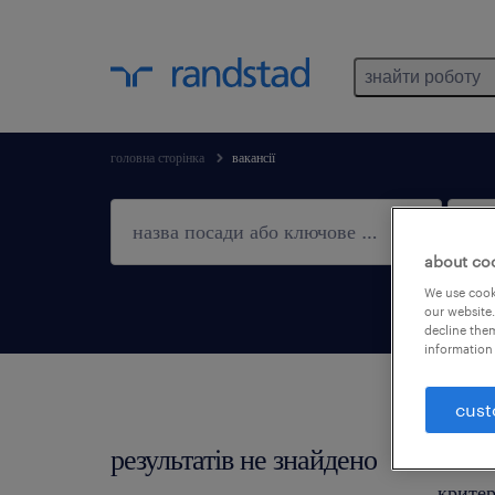
знайти роботу
головна сторінка
вакансії
about co
We use cooki
our website.
decline them
information 
cust
результатів не знайдено
Не зна
критер