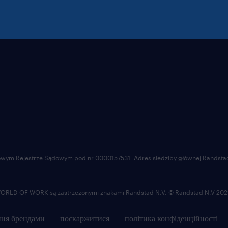
ajowym Rejestrze Sądowym pod nr 0000157531. Adres siedziby głównej Randstad 
LD OF WORK są zastrzeżonymi znakami Randstad N.V. © Randstad N.V 202
ня брендами
поскаржитися
політика конфіденційності