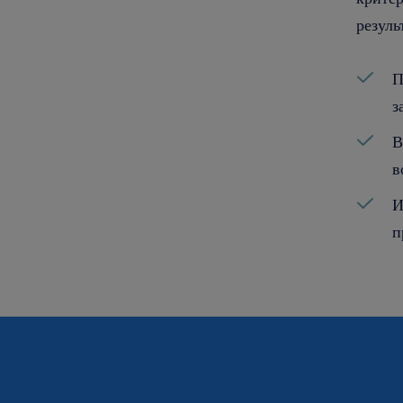
резуль
П
з
В
в
И
п