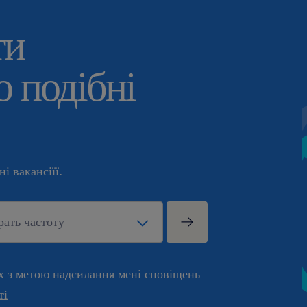
ти
 подібні
і вакансіїї.
х з метою надсилання мені сповіщень
ті