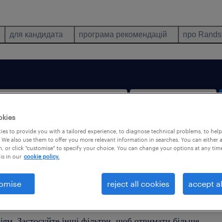
для кандидата
програма рекомендацій
про Rands
okies
es to provide you with a tailored experience, to diagnose technical problems, to hel
тільки віддалена робота
 We also use them to offer you more relevant information in searches. You can either 
, or click "customise" to specify your choice. You can change your options at any tim
is in our
cookie policy.
omise
reject all cookies
accept al
йдено жодної пропозиції роботи, яка б відповідала Ваши
іям. Застосуйте інші фільтри, щоб отримати більше