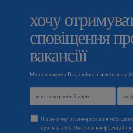
хочу отримува
сповіщення про
вакансіїї
Ми повідомимо Вас, щойно з’являться подібн
підтверджувати
Я даю згоду на використання моїх дани
про вакансіїї.
Політика конфіденційнос