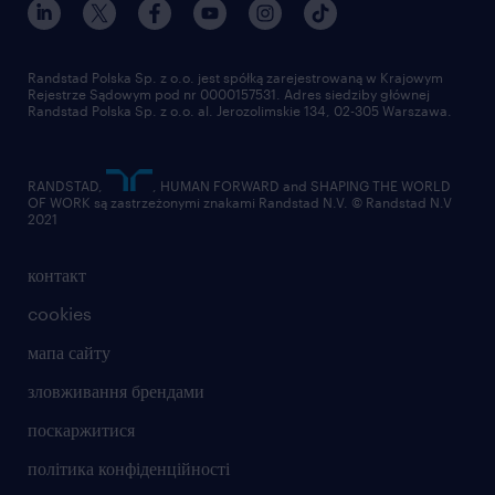
Randstad Polska Sp. z o.o. jest spółką zarejestrowaną w Krajowym
Rejestrze Sądowym pod nr 0000157531. Adres siedziby głównej
Randstad Polska Sp. z o.o. al. Jerozolimskie 134, 02-305 Warszawa.
RANDSTAD,
, HUMAN FORWARD and SHAPING THE WORLD
OF WORK są zastrzeżonymi znakami Randstad N.V. © Randstad N.V
2021
контакт
cookies
мапа сайту
зловживання брендами
поскаржитися
політика конфіденційності