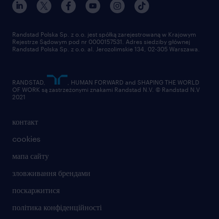
Randstad Polska Sp. z o.o. jest spółką zarejestrowaną w Krajowym
Rejestrze Sądowym pod nr 0000157531. Adres siedziby głównej
Randstad Polska Sp. z o.o. al. Jerozolimskie 134, 02-305 Warszawa.
RANDSTAD,
, HUMAN FORWARD and SHAPING THE WORLD
OF WORK są zastrzeżonymi znakami Randstad N.V. © Randstad N.V
2021
контакт
cookies
мапа сайту
зловживання брендами
поскаржитися
політика конфіденційності