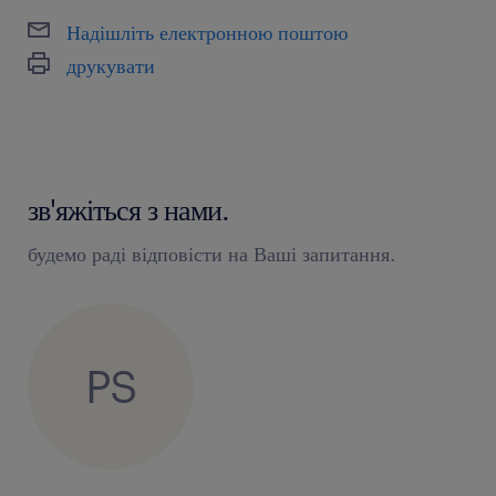
Надішліть електронною поштою
друкувати
зв'яжіться з нами.
будемо раді відповісти на Ваші запитання.
PS