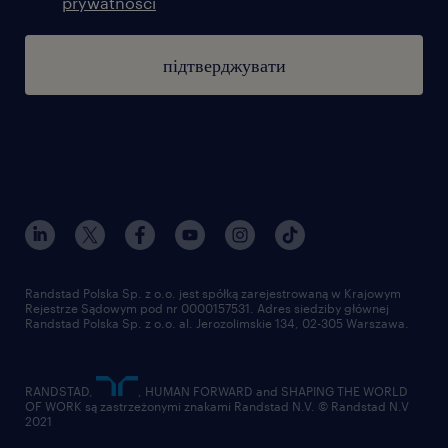
prywatności
підтверджувати
Randstad Polska Sp. z o.o. jest spółką zarejestrowaną w Krajowym
Rejestrze Sądowym pod nr 0000157531. Adres siedziby głównej
Randstad Polska Sp. z o.o. al. Jerozolimskie 134, 02-305 Warszawa.
RANDSTAD,
, HUMAN FORWARD and SHAPING THE WORLD
OF WORK są zastrzeżonymi znakami Randstad N.V. © Randstad N.V
2021