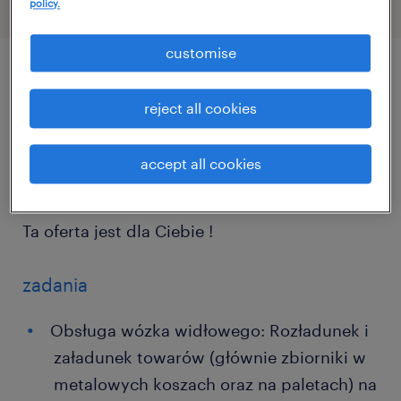
policy.
customise
описание должности
reject all cookies
Szukasz pracy na dwie zmiany jako
accept all cookies
magazynier z UDT?
Ta oferta jest dla Ciebie !
zadania
Obsługa wózka widłowego: Rozładunek i
załadunek towarów (głównie zbiorniki w
metalowych koszach oraz na paletach) na