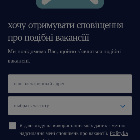
хочу отримувати сповіщення
про подібні вакансіїї
Ми повідомимо Вас, щойно з’являться подібні
вакансіїї.
Я даю згоду на використання моїх даних з метою
надсилання мені сповіщень про вакансіїї.
Polityka