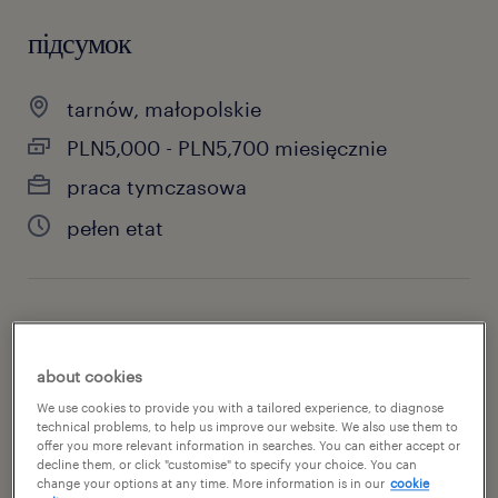
підсумок
tarnów, małopolskie
PLN5,000 - PLN5,700 miesięcznie
praca tymczasowa
pełen etat
специальность
magazynowanie / dystrybucja
about cookies
We use cookies to provide you with a tailored experience, to diagnose
номер посилання
technical problems, to help us improve our website. We also use them to
offer you more relevant information in searches. You can either accept or
47007523
decline them, or click "customise" to specify your choice. You can
change your options at any time. More information is in our
cookie