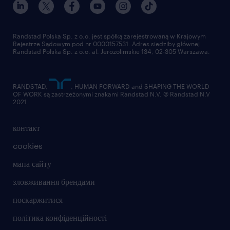
Randstad Polska Sp. z o.o. jest spółką zarejestrowaną w Krajowym
Rejestrze Sądowym pod nr 0000157531. Adres siedziby głównej
Randstad Polska Sp. z o.o. al. Jerozolimskie 134, 02-305 Warszawa.
RANDSTAD,
, HUMAN FORWARD and SHAPING THE WORLD
OF WORK są zastrzeżonymi znakami Randstad N.V. © Randstad N.V
2021
контакт
cookies
мапа сайту
зловживання брендами
поскаржитися
політика конфіденційності