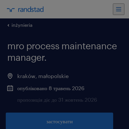
inżynieria
mro process maintenance
manager.
kraków
,
małopolskie
опубліковано 8 травень 2026
пропозиція діє до 31 жовтень 2026
застосувати