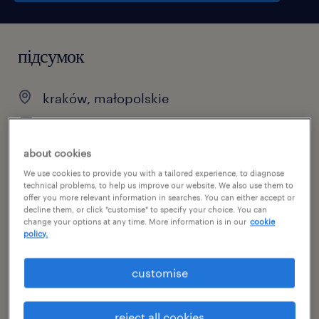
підсумок
kraków, małopolskie
PLN22,000 miesięcznie
praca stała
about cookies
pełen etat
We use cookies to provide you with a tailored experience, to diagnose
technical problems, to help us improve our website. We also use them to
offer you more relevant information in searches. You can either accept or
decline them, or click "customise" to specify your choice. You can
change your options at any time. More information is in our
cookie
policy.
специальность
inżynieria
customise
номер посилання
46847855
reject all cookies