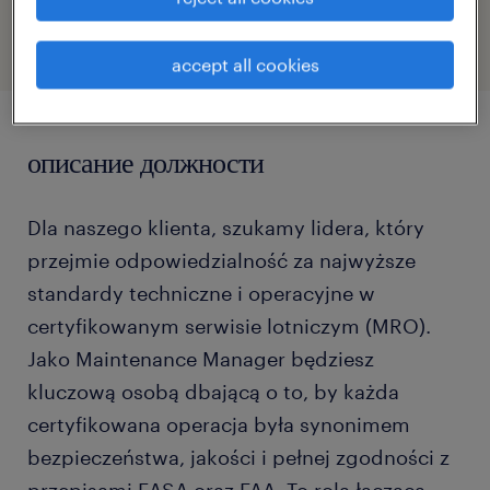
accept all cookies
описание должности
Dla naszego klienta, szukamy lidera, który
przejmie odpowiedzialność za najwyższe
standardy techniczne i operacyjne w
certyfikowanym serwisie lotniczym (MRO).
Jako Maintenance Manager będziesz
kluczową osobą dbającą o to, by każda
certyfikowana operacja była synonimem
bezpieczeństwa, jakości i pełnej zgodności z