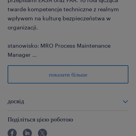
przepisami EASA oraz FAA. To rola łącząca
twarde kompetencje techniczne z realnym
wpływem na kulturę bezpieczeństwa w
organizacji.
stanowisko: MRO Process Maintenance
Manager
...
miejsce pracy: okolice Krakowa
показати більше
zadania
Nadzór Operacyjny: Gwarantowanie, że
досвід
wszystkie prace serwisowe są
powyżej 24 miesięcy
realizowane i certyfikowane zgodnie ze
Поділіться цією роботою
specyfikacjami zamówień oraz
procedurami MOE.