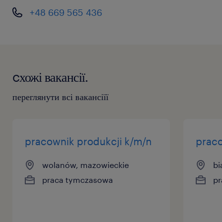
+48 669 565 436
cхожі вакансії.
переглянути всі вакансіїї
pracownik produkcji k/m/n
praco
wolanów, mazowieckie
bi
praca tymczasowa
pr