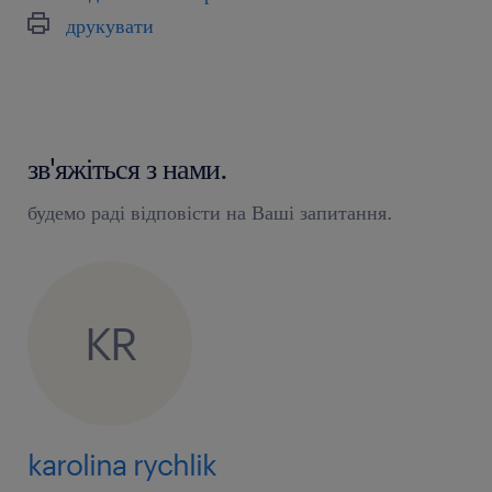
друкувати
зв'яжіться з нами.
будемо раді відповісти на Ваші запитання.
KR
karolina rychlik