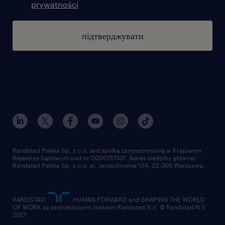
prywatności
підтверджувати
Randstad Polska Sp. z o.o. jest spółką zarejestrowaną w Krajowym
Rejestrze Sądowym pod nr 0000157531. Adres siedziby głównej
Randstad Polska Sp. z o.o. al. Jerozolimskie 134, 02-305 Warszawa.
RANDSTAD,
, HUMAN FORWARD and SHAPING THE WORLD
OF WORK są zastrzeżonymi znakami Randstad N.V. © Randstad N.V
2021