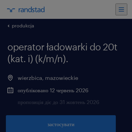
produkcja
operator ładowarki do 20t
(kat. i) (k/m/n).
wierzbica
,
mazowieckie
опубліковано 12 червень 2026
пропозиція діє до 31 жовтень 2026
застосувати