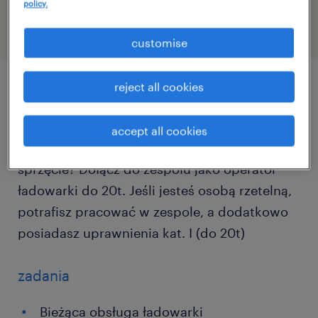
policy.
customise
reject all cookies
описание должности
accept all cookies
Szukasz stabilnej pracy na nowoczesnym
sprzęcie? Dołącz do zespołu jako operator
ładowarki do 20t. Jeśli jesteś osobą rzetelną,
potrafisz pracować w zespole, a dodatkowo
posiadasz uprawnienia kat. I (do 20t)
zadania
Bieżąca obsługa ładowarki