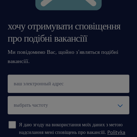
хочу отримувати сповіщення
про подібні вакансіїї
Ми повідомимо Вас, щойно з’являться подібні
вакансіїї.
Я даю згоду на використання моїх даних з метою
надсилання мені сповіщень про вакансіїї.
Polityka