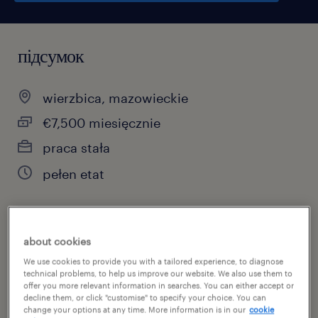
підсумок
wierzbica, mazowieckie
€7,500 miesięcznie
praca stała
pełen etat
специальность
about cookies
produkcja
We use cookies to provide you with a tailored experience, to diagnose
technical problems, to help us improve our website. We also use them to
offer you more relevant information in searches. You can either accept or
номер посилання
decline them, or click "customise" to specify your choice. You can
change your options at any time. More information is in our
cookie
47008099