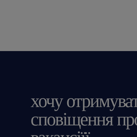
хочу отримува
сповіщення про
вакансіїї