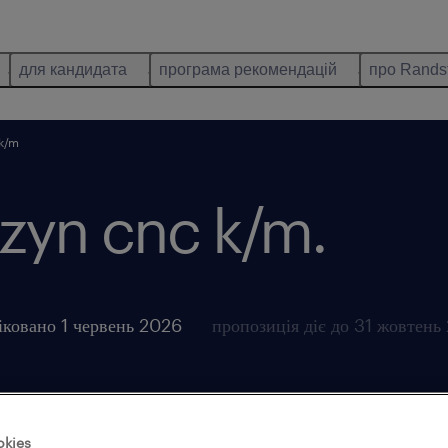
для кандидата
програма рекомендацій
про Rands
 k/m
zyn cnc k/m.
іковано 1 червень 2026
пропозиція діє до 31 жовтень
okies