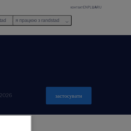
контакт
EN
PL
UA
RU
tad
я працюю з randstad
 2026
застосувати