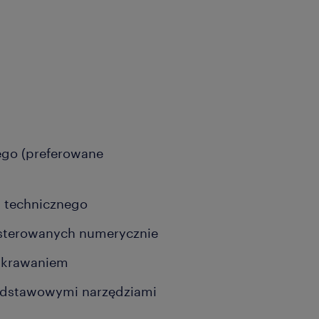
ego (preferowane
 technicznego
 sterowanych numerycznie
 skrawaniem
podstawowymi narzędziami