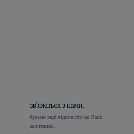
зв'яжіться з нами.
будемо раді відповісти на Ваші
запитання.