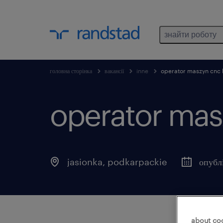
знайти роботу
головна сторінка
вакансії
inne
operator maszyn cnc
operator mas
jasionka
,
podkarpackie
опубл
about co