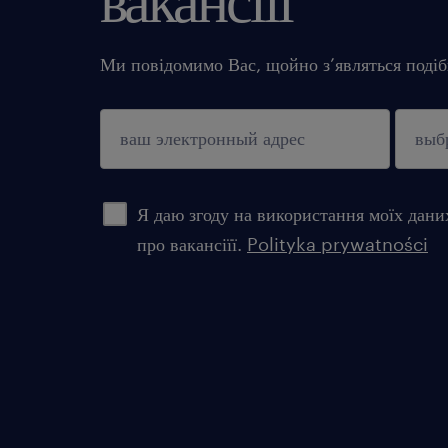
Ми повідомимо Вас, щойно з’являться подібн
підтверджувати
Я даю згоду на використання моїх дани
про вакансіїї.
Polityka prywatności