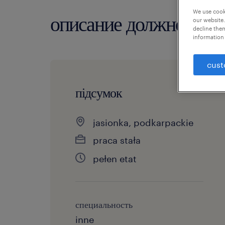
We use cooki
описание должности
our website.
decline them
information 
cust
підсумок
jasionka, podkarpackie
praca stała
pełen etat
специальность
inne