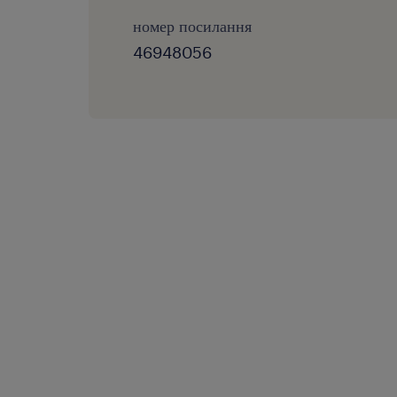
номер посилання
46948056