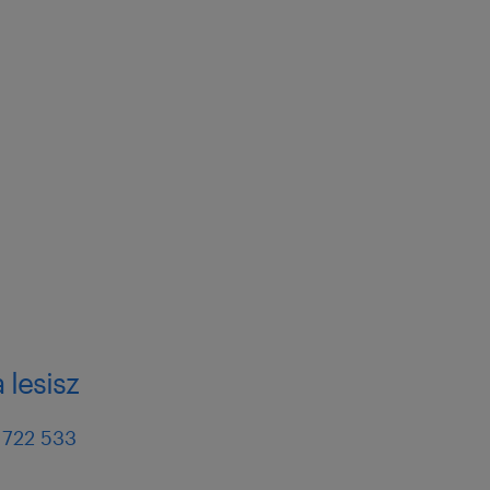
 ugruntowanej pozycji na
owym
 w oparciu o system
cowniczego Programu
d zatrudnienia
 lesisz
iów w ramach programu
 722 533
 Zakładowy Fundusz