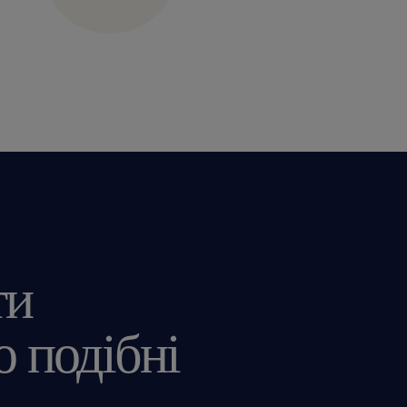
Świadczeń Socjalnych, Karta Mul
ти
 подібні