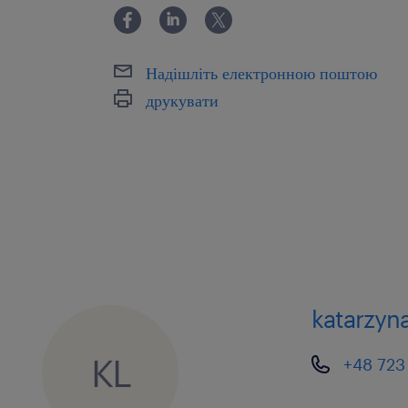
oferujemy
Надішліть електронною поштою
Co zyskasz, dołączając do nas?
друкувати
Stabilne zatrudnienie w firmie o
rynku międzynarodowym i kraj
Regularny wzrost wynagrodzenia
progresji
Możliwość przystąpienia do Pra
Emerytalnego, po 3 miesiącach o
katarzyna
Możliwość dofinansowania stud
Scholar
KL
+48 723
Bogaty pakiet benefitów, m.in. :