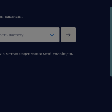
і вакансіїї.
х з метою надсилання мені сповіщень