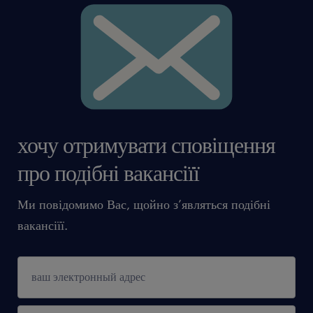
хочу отримувати сповіщення
про подібні вакансіїї
Ми повідомимо Вас, щойно з’являться подібні
вакансіїї.