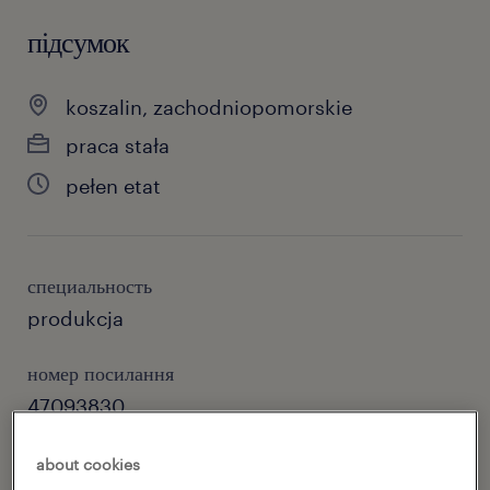
підсумок
koszalin, zachodniopomorskie
praca stała
pełen etat
специальность
produkcja
номер посилання
47093830
about cookies