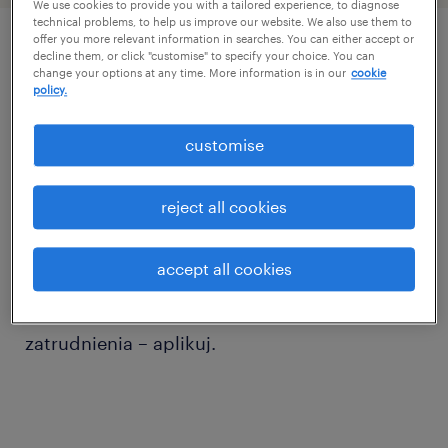
We use cookies to provide you with a tailored experience, to diagnose
technical problems, to help us improve our website. We also use them to
offer you more relevant information in searches. You can either accept or
decline them, or click "customise" to specify your choice. You can
описание должности
change your options at any time. More information is in our
cookie
policy.
Lokalizacja - Koszalin
customise
Poszukujemy osoby na stanowisko
reject all cookies
Operatora/Operatorki CNC do pracy w
Koszalinie. Kluczowym wymaganiem jest
accept all cookies
umiejętność czytania rysunku technicznego.
Jeśli dbasz o jakość i szukasz stabilnego
zatrudnienia – aplikuj.