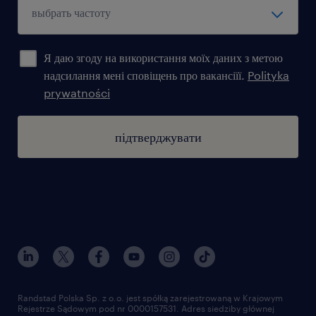
Я даю згоду на використання моїх даних з метою
надсилання мені сповіщень про вакансіїї.
Polityka
prywatności
підтверджувати
Randstad Polska Sp. z o.o. jest spółką zarejestrowaną w Krajowym
Rejestrze Sądowym pod nr 0000157531. Adres siedziby głównej