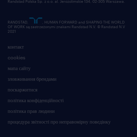
Randstad Polska Sp. z o.o. al. Jerozolimskie 134, 02-305 Warszawa.
RANDSTAD,
, HUMAN FORWARD and SHAPING THE WORLD
OF WORK są zastrzeżonymi znakami Randstad N.V. © Randstad N.V
2021
контакт
cookies
мапа сайту
зловживання брендами
поскаржитися
політика конфіденційності
політика прав людини
процедура звітності про неправомірну поведінку