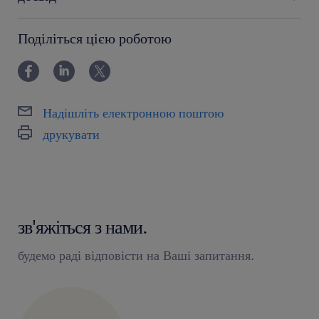
12-24 miesiące
Поділіться цією роботою
Надішліть електронною поштою
друкувати
зв'яжіться з нами.
будемо раді відповісти на Ваші запитання.