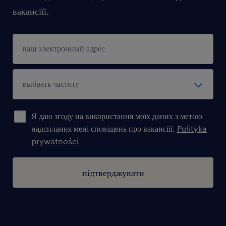
вакансіїї.
Я даю згоду на використання моїх даних з метою
надсилання мені сповіщень про вакансіїї.
Polityka
prywatności
підтверджувати