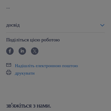
...
досвід
0-6 miesięcy
Поділіться цією роботою
Надішліть електронною поштою
друкувати
зв'яжіться з нами.