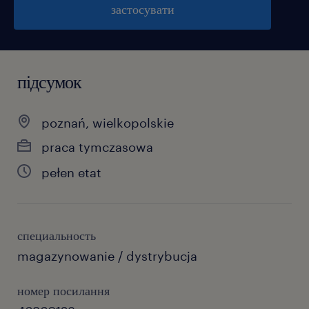
застосувати
підсумок
poznań, wielkopolskie
praca tymczasowa
pełen etat
специальность
magazynowanie / dystrybucja
номер посилання