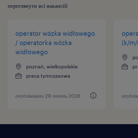
переглянути всі вакансіїї
operator wózka widłowego
opera
/ operatorka wózka
(k/m/
widłowego
po
poznań, wielkopolskie
pr
praca tymczasowa
опубліковано 29 липень 2026
опублі