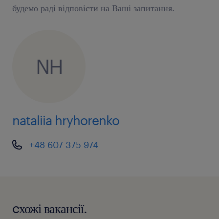
будемо раді відповісти на Ваші запитання.
NH
nataliia hryhorenko
+48 607 375 974
cхожі вакансії.