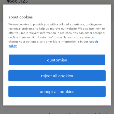
46860123
about cookies
We use cookies to provide you with a tailored experience, to diagnose
technical problems, to help us improve our website. We also use them to
offer you more relevant information in searches. You can either accept or
описание должности
decline them, or click "customise" to specify your choice. You can
change your options at any time. More information is in our
cookie
policy.
Zrób ruch w stronę Unilever z Randstad!
customise
Dołącz do zespołu przy ul. Bałtyckiej 43.
reject all cookies
Masz uprawnienia UDT i chcesz zdobyć
doświadczenie w globalnej firmie?
accept all cookies