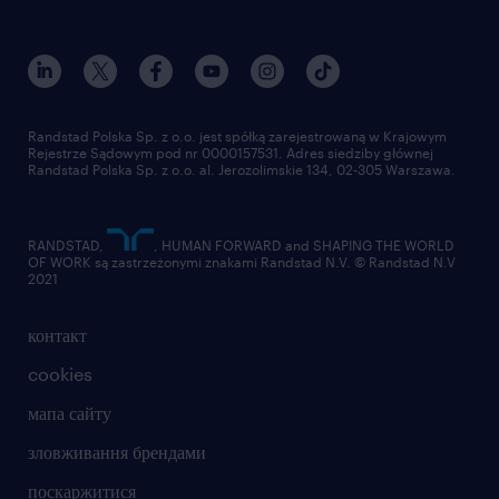
Randstad Polska Sp. z o.o. jest spółką zarejestrowaną w Krajowym
Rejestrze Sądowym pod nr 0000157531. Adres siedziby głównej
Randstad Polska Sp. z o.o. al. Jerozolimskie 134, 02-305 Warszawa.
RANDSTAD,
, HUMAN FORWARD and SHAPING THE WORLD
OF WORK są zastrzeżonymi znakami Randstad N.V. © Randstad N.V
2021
контакт
cookies
мапа сайту
зловживання брендами
поскаржитися