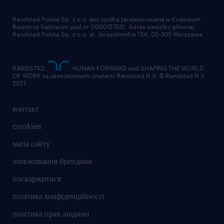
Randstad Polska Sp. z o.o. jest spółką zarejestrowaną w Krajowym
Rejestrze Sądowym pod nr 0000157531. Adres siedziby głównej
Randstad Polska Sp. z o.o. al. Jerozolimskie 134, 02-305 Warszawa.
RANDSTAD,
, HUMAN FORWARD and SHAPING THE WORLD
OF WORK są zastrzeżonymi znakami Randstad N.V. © Randstad N.V
2021
контакт
cookies
мапа сайту
зловживання брендами
поскаржитися
політика конфіденційності
політика прав людини