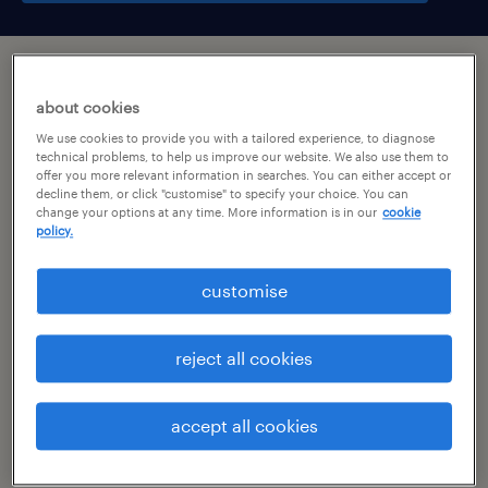
підсумок
about cookies
We use cookies to provide you with a tailored experience, to diagnose
szczecin, zachodniopomorskie
technical problems, to help us improve our website. We also use them to
offer you more relevant information in searches. You can either accept or
тимчасовий
decline them, or click "customise" to specify your choice. You can
change your options at any time. More information is in our
cookie
pełen etat
policy.
customise
специальность
reject all cookies
виробництво
номер посилання
accept all cookies
46949143