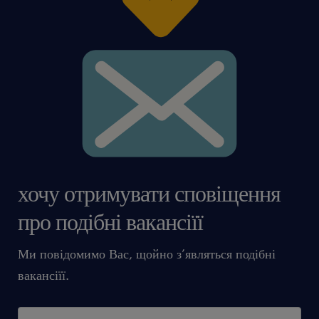
інфолінію: +48 717 488 888 або натисніть
кнопку «Відгукнутися».
Agencja zatrudnienia – nr wpisu 47. Вакансія
18+.
Агентство зайнятості - номер запису 47
хочу отримувати сповіщення
про подібні вакансіїї
дана пропозиція роботи призначена для осіб
старше 18 років
Ми повідомимо Вас, щойно з’являться подібні
вакансіїї.
#talentcenter