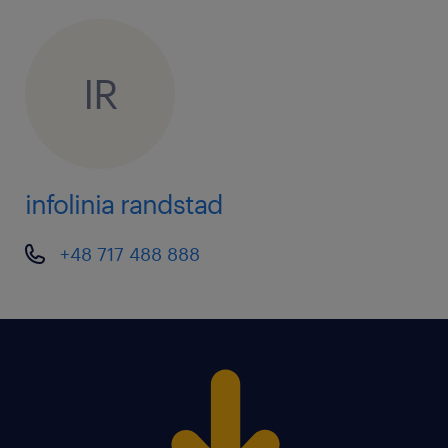
очікуємо / oczekujemy
IR
досвіду роботи на схожій посаді
готовності до роботи в позмінній системі
бажання працювати та позитивного настрою
infolinia randstad
Для участі в процесі рекрутації необхідно
+48 717 488 888
надіслати актуальне CV (якщо у Вас його немає,
ми допоможемо його скласти). Після розгляду
вашого резюме відбудеться особиста співбесіда з
представником компанії.
Подайте заявку прямо зараз! Телефонуйте на нашу