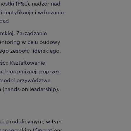
ostki (P&L), nadzór nad
identyfikacja i wdrażanie
ości
skiej: Zarządzanie
mentoring w celu budowy
go zespołu liderskiego.
ci: Kształtowanie
ach organizacji poprzez
z model przywództwa
 (hands-on leadership).
ku produkcyjnym, w tym
 managerskim (Operations