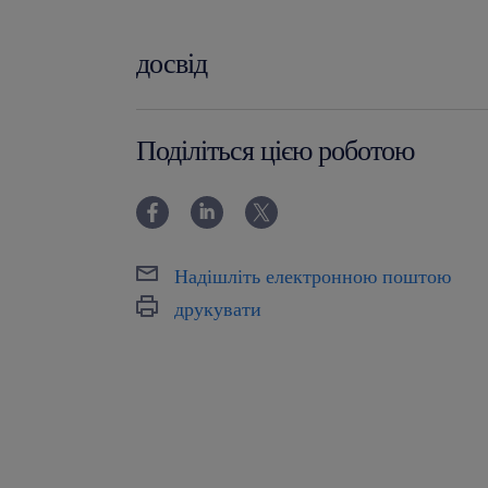
досвід
powyżej 24 miesięcy
Поділіться цією роботою
Надішліть електронною поштою
друкувати