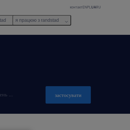
контакт
EN
PL
UA
RU
tad
я працюю з randstad
пропозиція діє до 31 жовтень 2026
застосувати