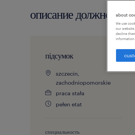
описание должности
about co
We use cooki
our website.
decline them
information 
підсумок
cust
szczecin,
zachodniopomorskie
praca stała
pełen etat
специальность