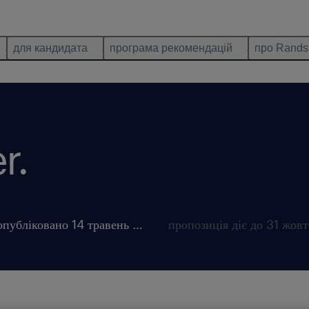
для кандидата
програма рекомендацій
про Rands
r.
опубліковано 14 травень 2026