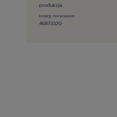
produkcja
номер посилання
46873320