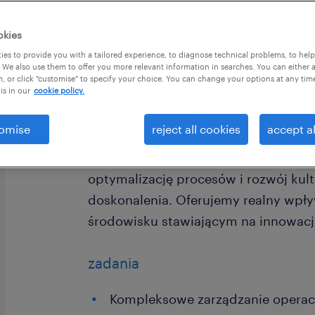
okies
es to provide you with a tailored experience, to diagnose technical problems, to hel
 We also use them to offer you more relevant information in searches. You can either 
, or click "customise" to specify your choice. You can change your options at any tim
is in our
cookie policy.
Szukasz wyzwań w zarządzaniu oper
międzynarodowego lidera sektora gr
omise
reject all cookies
accept al
zespołu naszego Klienta w Szczecinie
który przejmie pełną odpowiedzialno
optymalizację procesów i rozwój kult
doskonalenia. Oferujemy realny wpły
środowisku stawiającym na innowacje
zadania
Kompleksowe zarządzanie operac