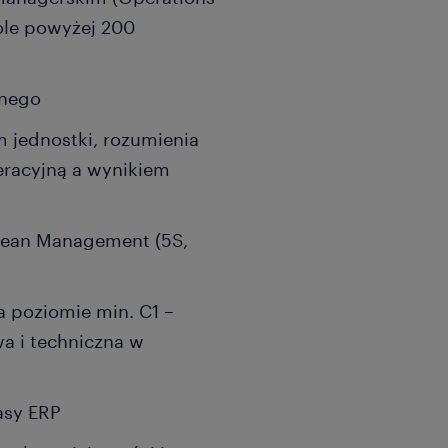
ole powyżej 200
znego
 jednostki, rozumienia
eracyjną a wynikiem
 Lean Management (5S,
a poziomie min. C1 –
a i techniczna w
asy ERP