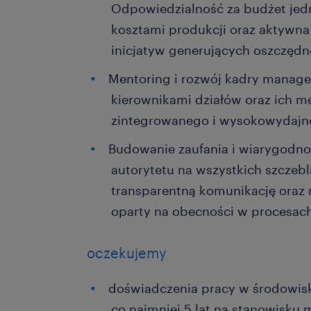
Odpowiedzialność za budżet jedn
kosztami produkcji oraz aktywna 
inicjatyw generujących oszczędn
Mentoring i rozwój kadry manager
kierownikami działów oraz ich 
zintegrowanego i wysokowydajne
Budowanie zaufania i wiarygodnoś
autorytetu na wszystkich szczebl
transparentną komunikację ora
oparty na obecności w procesach
oczekujemy
doświadczenia pracy w środowis
co najmniej 5 lat na stanowisku