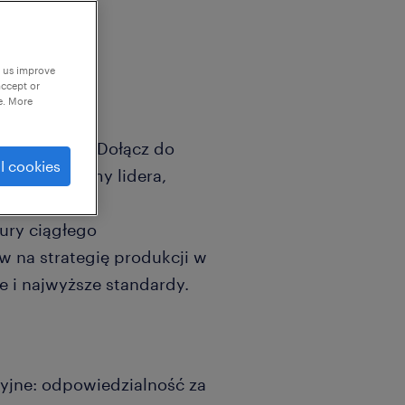
p us improve
accept or
e. More
acyjnym dla
een energy? Dołącz do
l cookies
. Poszukujemy lidera,
ść za zakład,
ury ciągłego
w na strategię produkcji w
 i najwyższe standardy.
yjne: odpowiedzialność za