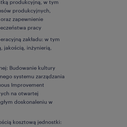
tką produkcyjną, w tym
esów produkcyjnych,
 oraz zapewnienie
ieczeństwa pracy
eracyjną zakładu: w tym
jakością, inżynierią,
nej: Budowanie kultury
nnego systemu zarządzania
nuous Improvement
ych na otwartej
iągłym doskonaleniu w
ością kosztową jednostki: