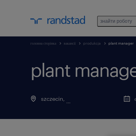
знайти роботу
головна сторінка
вакансії
produkcja
plant manager
plant manage
szczecin
,
zachodniopomorskie