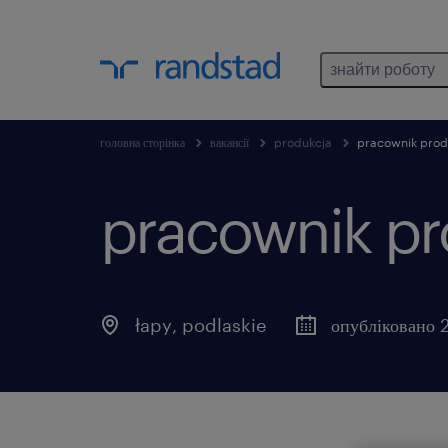
знайти роботу
головна сторінка
вакансії
produkcja
pracownik produ
pracownik pro
łapy
,
podlaskie
опубліковано 