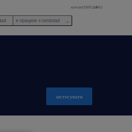
контакт
EN
PL
UA
RU
tad
я працюю з randstad
застосувати