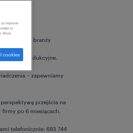
p us improve
accept or
e. More
anej firmie z branży
szukujemy
l cookies
nowiska produkcyjne.
iadczenia – zapewniamy
!
z perspektywą przejścia na
 firmy po 6 miesiącach.
nami telefonicznie: 693 744