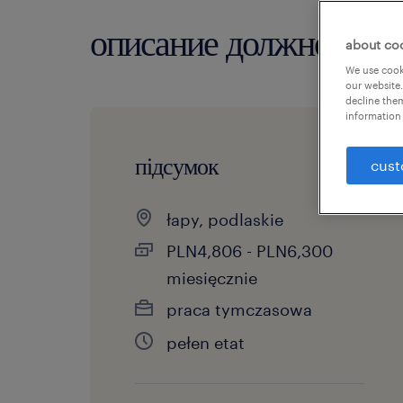
описание должности
about co
We use cooki
our website.
decline them
information 
підсумок
cust
łapy, podlaskie
PLN4,806 - PLN6,300
miesięcznie
praca tymczasowa
pełen etat