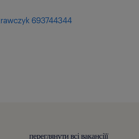
krawczyk 693744344
переглянути всі вакансіїї