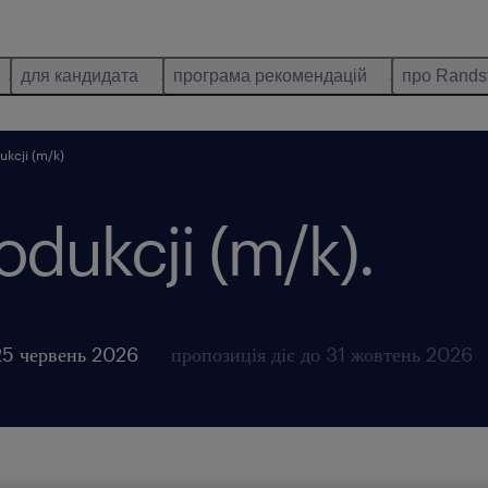
для кандидата
програма рекомендацій
про Rands
kcji (m/k)
dukcji (m/k).
25 червень 2026
пропозиція діє до 31 жовтень 2026