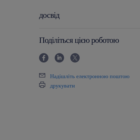
досвід
0-6 miesięcy
Поділіться цією роботою
Надішліть електронною поштою
друкувати