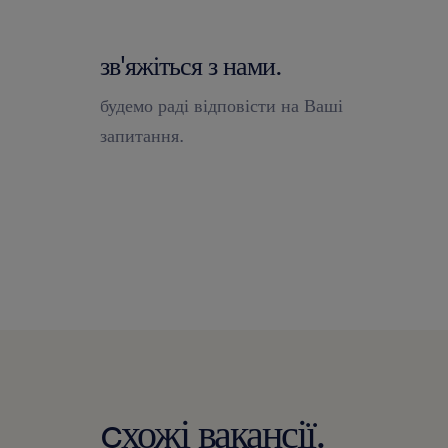
зв'яжіться з нами.
будемо раді відповісти на Ваші
запитання.
cхожі вакансії.