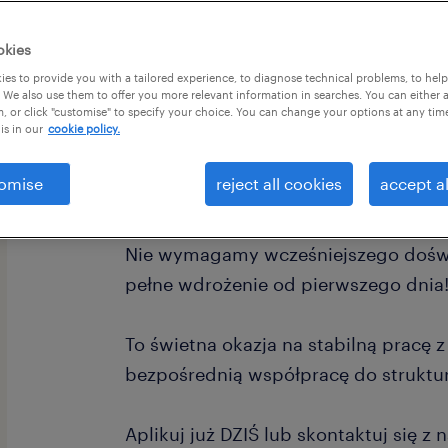
okies
es to provide you with a tailored experience, to diagnose technical problems, to hel
 We also use them to offer you more relevant information in searches. You can either 
, or click "customise" to specify your choice. You can change your options at any tim
is in our
cookie policy.
Szukasz stabilnego zatrudnienia w zn
spożywczej? Dla naszego Klienta po
omise
reject all cookies
accept al
zmotywowanych pracowników na sta
Nie wymagamy wcześniejszego dośw
pełne wdrożenie od pierwszego dnia
To świetna okazja na stabilną pracę 
bezpośrednią współpracę do struktur
Aplikuj już DZIŚ lub skontaktuj się z 