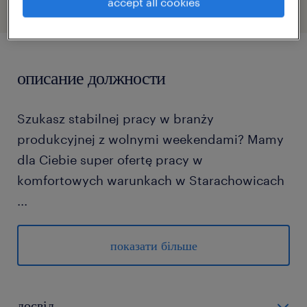
accept all cookies
описание должности
Szukasz stabilnej pracy w branży
produkcyjnej z wolnymi weekendami? Mamy
dla Ciebie super ofertę pracy w
komfortowych warunkach w Starachowicach
...
zadania
показати більше
montaż wiązek elektrycznych z
różnokolorowych przewodów
досвід