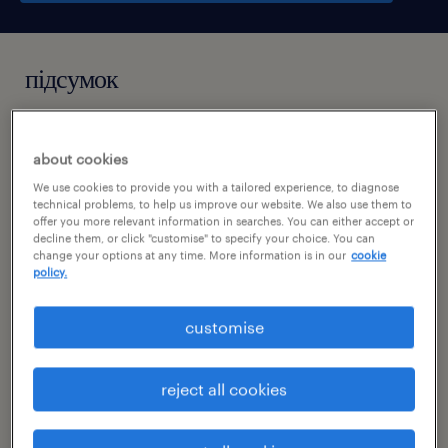
підсумок
starachowice, świętokrzyskie
about cookies
praca tymczasowa
We use cookies to provide you with a tailored experience, to diagnose
technical problems, to help us improve our website. We also use them to
pełen etat
offer you more relevant information in searches. You can either accept or
decline them, or click "customise" to specify your choice. You can
change your options at any time. More information is in our
cookie
policy.
специальность
customise
produkcja
номер посилання
reject all cookies
47071925