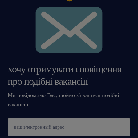
Randstad przez cały okres zatrudnienia
хочу отримувати сповіщення
про подібні вакансіїї
Ми повідомимо Вас, щойно з’являться подібні
вакансіїї.