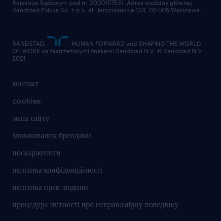
Rejestrze Sądowym pod nr 0000157531. Adres siedziby głównej
Randstad Polska Sp. z o.o. al. Jerozolimskie 134, 02-305 Warszawa.
RANDSTAD,
, HUMAN FORWARD and SHAPING THE WORLD
OF WORK są zastrzeżonymi znakami Randstad N.V. © Randstad N.V
2021
контакт
cookies
мапа сайту
зловживання брендами
поскаржитися
політика конфіденційності
політика прав людини
процедура звітності про неправомірну поведінку