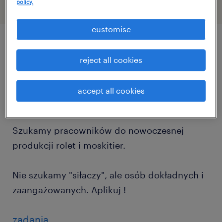
policy.
customise
описание должности
reject all cookies
Masz oko do detali i lubisz konkretne
accept all cookies
zadania? Dołącz do naszego zespołu!
Szukamy pracowników do nowoczesnej
produkcji rolet i moskitier.
Nie szukamy "siłaczy", ale osób dokładnych i
zaangażowanych. Aplikuj !
zadania