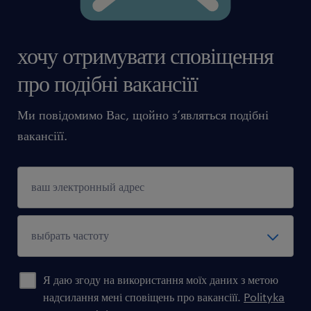
хочу отримувати сповіщення
про подібні вакансіїї
Ми повідомимо Вас, щойно з’являться подібні
вакансіїї.
Я даю згоду на використання моїх даних з метою
надсилання мені сповіщень про вакансіїї.
Polityka