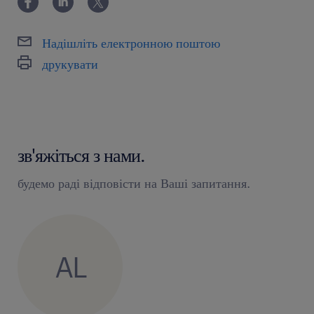
Надішліть електронною поштою
друкувати
зв'яжіться з нами.
будемо раді відповісти на Ваші запитання.
AL