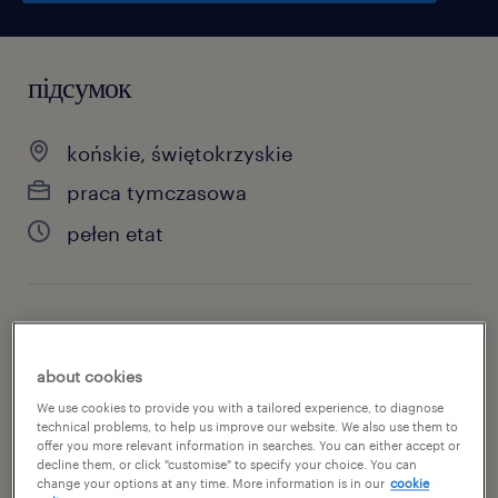
підсумок
końskie, świętokrzyskie
praca tymczasowa
pełen etat
специальность
produkcja
about cookies
We use cookies to provide you with a tailored experience, to diagnose
номер посилання
technical problems, to help us improve our website. We also use them to
offer you more relevant information in searches. You can either accept or
46626476
decline them, or click "customise" to specify your choice. You can
change your options at any time. More information is in our
cookie