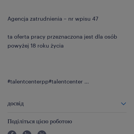
Agencja zatrudnienia – nr wpisu 47
ta oferta pracy przeznaczona jest dla osób
powyżej 18 roku życia
#talentcenterpp#talentcenter
...
досвід
0-6 miesięcy
Поділіться цією роботою