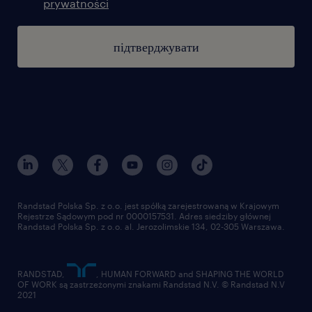
prywatności
підтверджувати
Randstad Polska Sp. z o.o. jest spółką zarejestrowaną w Krajowym
Rejestrze Sądowym pod nr 0000157531. Adres siedziby głównej
Randstad Polska Sp. z o.o. al. Jerozolimskie 134, 02-305 Warszawa.
RANDSTAD,
, HUMAN FORWARD and SHAPING THE WORLD
OF WORK są zastrzeżonymi znakami Randstad N.V. © Randstad N.V
2021