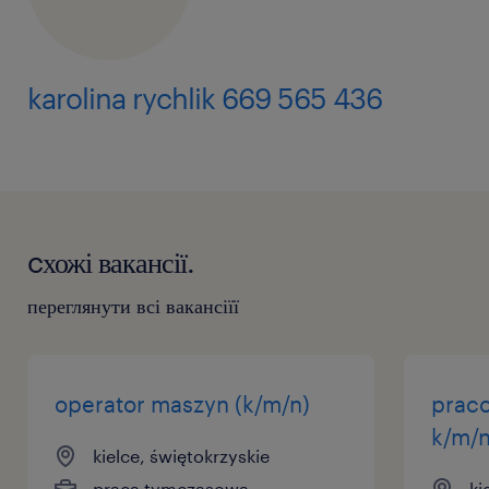
karolina rychlik 669 565 436
cхожі вакансії.
переглянути всі вакансіїї
operator maszyn (k/m/n)
prac
k/m/
kielce, świętokrzyskie
praca tymczasowa
ki