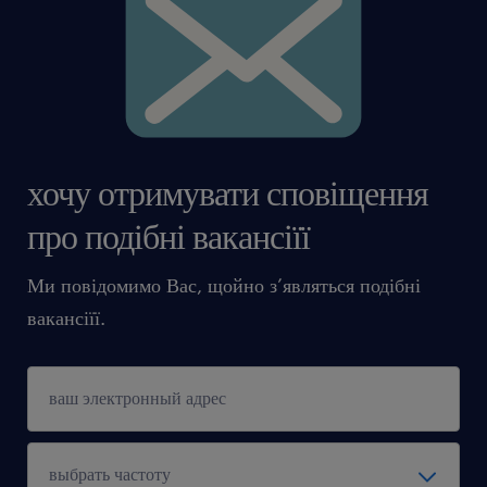
хочу отримувати сповіщення
про подібні вакансіїї
Ми повідомимо Вас, щойно з’являться подібні
вакансіїї.