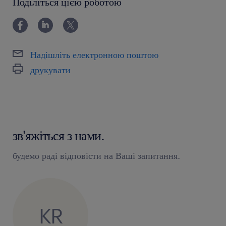
Поділіться цією роботою
Надішліть електронною поштою
друкувати
зв'яжіться з нами.
будемо раді відповісти на Ваші запитання.
KR