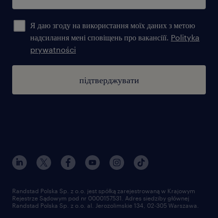
Я даю згоду на використання моїх даних з метою
надсилання мені сповіщень про вакансіїї.
Polityka
prywatności
підтверджувати
Randstad Polska Sp. z o.o. jest spółką zarejestrowaną w Krajowym
Rejestrze Sądowym pod nr 0000157531. Adres siedziby głównej
Randstad Polska Sp. z o.o. al. Jerozolimskie 134, 02-305 Warszawa.