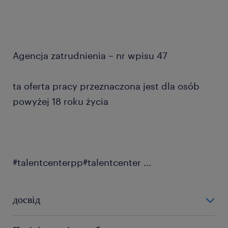
Agencja zatrudnienia – nr wpisu 47
ta oferta pracy przeznaczona jest dla osób
powyżej 18 roku życia
#talentcenterpp#talentcenter
...
досвід
0-6 miesięcy