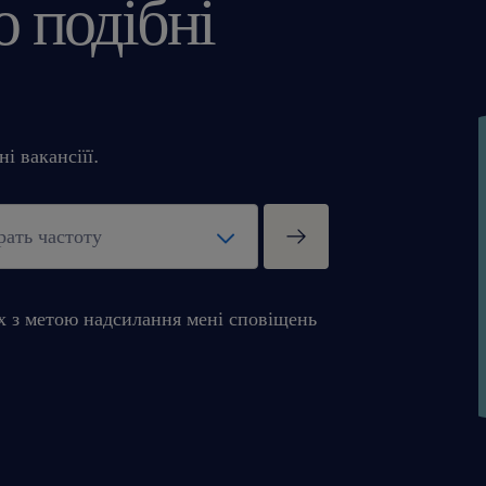
 подібні
і вакансіїї.
х з метою надсилання мені сповіщень