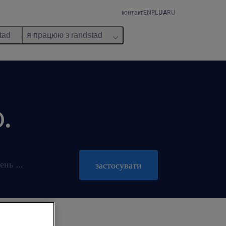
контакт
EN
PL
UA
RU
tad
я працюю з randstad
.
пропозиція діє до 31 жовтень 2026
застосувати