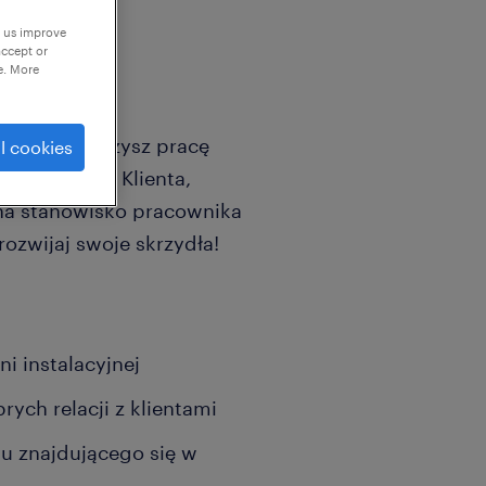
p us improve
accept or
e. More
którym połączysz pracę
l cookies
Dla naszego Klienta,
a stanowisko pracownika
ozwijaj swoje skrzydła!
i instalacyjnej
ch relacji z klientami
u znajdującego się w