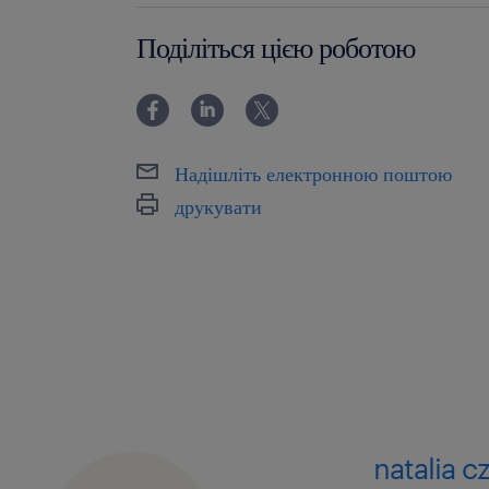
6-12 miesięcy
Поділіться цією роботою
Надішліть електронною поштою
друкувати
natalia c