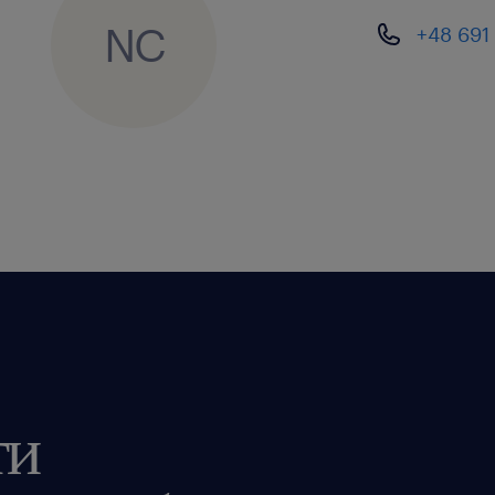
NC
+48 691
ти