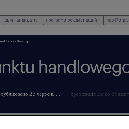
для кандидата
програма рекомендацій
про Rands
punktu handlowego
unktu handlowego
опубліковано 23 червень 2026