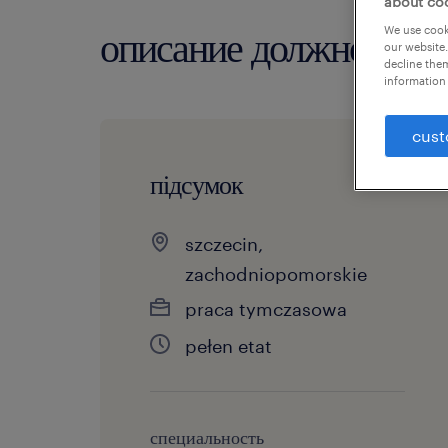
about co
описание должности
We use cooki
our website.
decline them
information 
cust
підсумок
szczecin,
zachodniopomorskie
praca tymczasowa
pełen etat
специальность