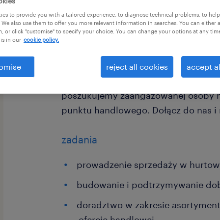
okies
es to provide you with a tailored experience, to diagnose technical problems, to hel
 We also use them to offer you more relevant information in searches. You can either 
, or click "customise" to specify your choice. You can change your options at any tim
is in our
cookie policy.
Szukasz stabilnego zatrudnienia, w 
omise
reject all cookies
accept al
biurową z dynamicznym działaniem? 
poszukujemy zaangażowanej osoby n
punktu handlowego. Dołącz do nas i r
zadania
prowadzenie sprzedaży w hurtown
budowanie i podtrzymywanie dobry
doradztwo w zakresie asortyment
ofercie handlowej