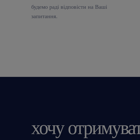
будемо раді відповісти на Ваші
запитання.
хочу отримува