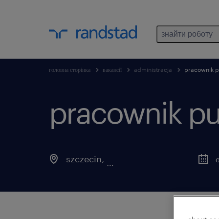
знайти роботу
головна сторінка
вакансії
administracja
pracownik 
pracownik p
szczecin
,
zachodniopomorskie