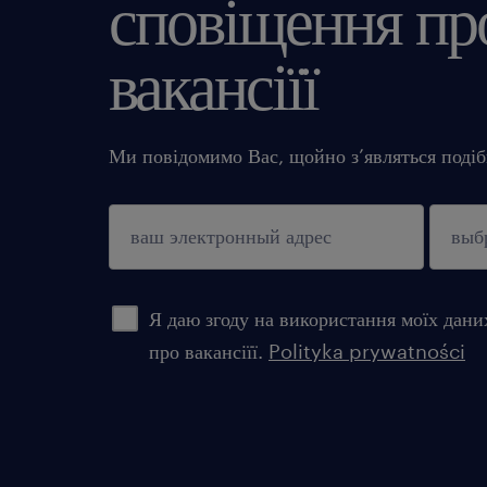
сповіщення про
вакансіїї
Ми повідомимо Вас, щойно з’являться подібн
підтверджувати
Я даю згоду на використання моїх дани
про вакансіїї.
Polityka prywatności