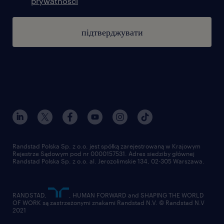
prywatności
підтверджувати
Randstad Polska Sp. z o.o. jest spółką zarejestrowaną w Krajowym
Rejestrze Sądowym pod nr 0000157531. Adres siedziby głównej
Randstad Polska Sp. z o.o. al. Jerozolimskie 134, 02-305 Warszawa.
RANDSTAD,
, HUMAN FORWARD and SHAPING THE WORLD
OF WORK są zastrzeżonymi znakami Randstad N.V. © Randstad N.V
2021