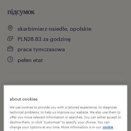
підсумок
skarbimierz-osiedle, opolskie
PLN28.83 za godzinę
praca tymczasowa
pełen etat
специальность
produkcja
about cookies
We use cookies to provide you with a tailored experience, to diagnose
номер посилання
technical problems, to help us improve our website. We also use them to
offer you more relevant information in searches. You can either accept or
47205510
decline them, or click "customise" to specify your choice. You can
change your options at any time. More information is in our
cookie