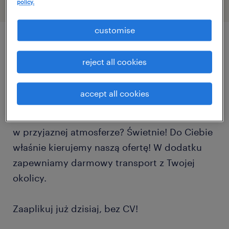
policy.
customise
описание должности
reject all cookies
Szukasz pracy z perspektywą dalszego
accept all cookies
rozwoju i możliwością nawiązania dłuższej
współpracy? Chcesz nabierać doświadczenia
w przyjaznej atmosferze? Świetnie! Do Ciebie
właśnie kierujemy naszą ofertę! W dodatku
zapewniamy darmowy transport z Twojej
okolicy.
Zaaplikuj już dzisiaj, bez CV!