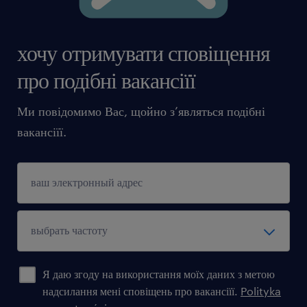
хочу отримувати сповіщення
про подібні вакансіїї
Ми повідомимо Вас, щойно з’являться подібні
вакансіїї.
Я даю згоду на використання моїх даних з метою
надсилання мені сповіщень про вакансіїї.
Polityka