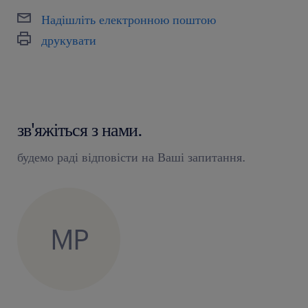
Надішліть електронною поштою
друкувати
зв'яжіться з нами.
будемо раді відповісти на Ваші запитання.
MP