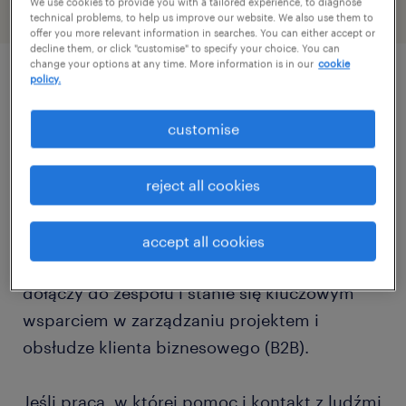
We use cookies to provide you with a tailored experience, to diagnose
technical problems, to help us improve our website. We also use them to
offer you more relevant information in searches. You can either accept or
decline them, or click "customise" to specify your choice. You can
change your options at any time. More information is in our
cookie
policy.
описание должности
customise
Poszukiwany/a Project Manager z Językiem
Niemieckim!
reject all cookies
Dla naszego Klienta, lidera w dynamicznie
rozwijającej się branży drukarskiej,
accept all cookies
poszukujemy osoby, która z entuzjazmem
dołączy do zespołu i stanie się kluczowym
wsparciem w zarządzaniu projektem i
obsłudze klienta biznesowego (B2B).
Jeśli praca, w której pomoc i kontakt z ludźmi