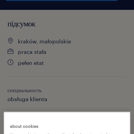
підсумок
kraków, małopolskie
praca stała
pełen etat
специальность
obsługa klienta
номер посилання
46822358
about cookies