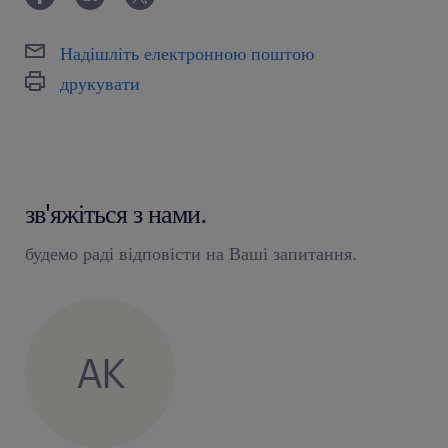
Надішліть електронною поштою
друкувати
зв'яжіться з нами.
будемо раді відповісти на Ваші запитання.
AK