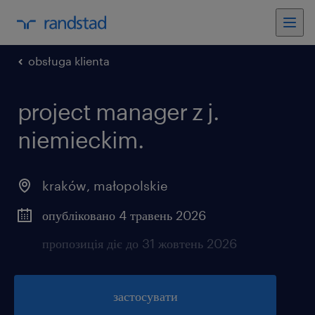
obsługa klienta
project manager z j.
niemieckim.
kraków
,
małopolskie
опубліковано 4 травень 2026
пропозиція діє до 31 жовтень 2026
застосувати