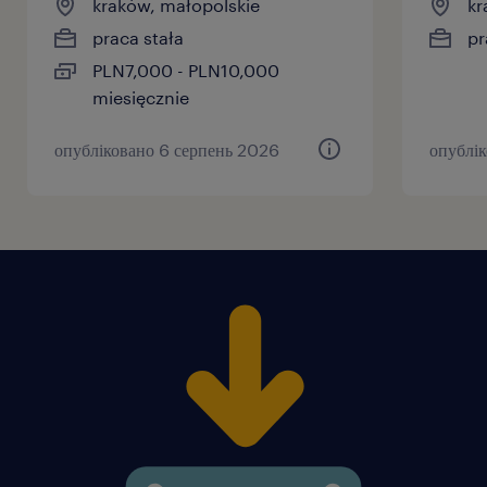
kraków, małopolskie
kr
praca stała
pr
PLN7,000 - PLN10,000
miesięcznie
опубліковано 6 серпень 2026
опублі