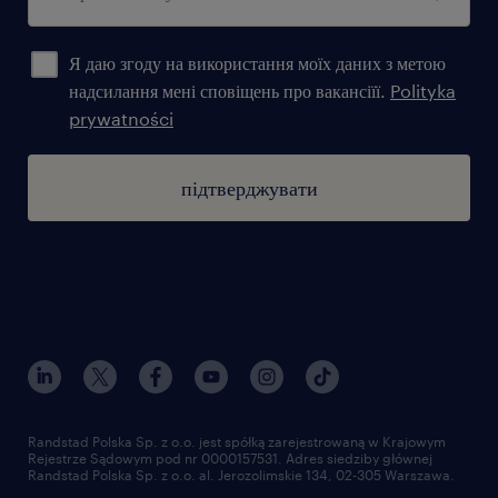
Я даю згоду на використання моїх даних з метою
надсилання мені сповіщень про вакансіїї.
Polityka
prywatności
підтверджувати
Randstad Polska Sp. z o.o. jest spółką zarejestrowaną w Krajowym
Rejestrze Sądowym pod nr 0000157531. Adres siedziby głównej
Randstad Polska Sp. z o.o. al. Jerozolimskie 134, 02-305 Warszawa.