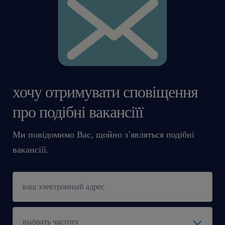
хочу отримувати сповіщення
про подібні вакансіїї
Ми повідомимо Вас, щойно з’являться подібні
вакансіїї.