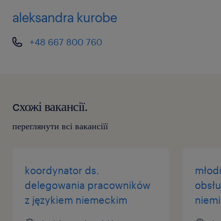
aleksandra kurobe
+48 667 800 760
cхожі вакансії.
переглянути всі вакансіїї
koordynator ds.
młods
delegowania pracowników
obsłu
z językiem niemeckim
niem