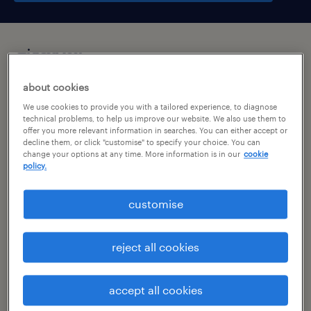
підсумок
about cookies
gdańsk, pomorskie
We use cookies to provide you with a tailored experience, to diagnose
praca stała
technical problems, to help us improve our website. We also use them to
offer you more relevant information in searches. You can either accept or
decline them, or click "customise" to specify your choice. You can
pełen etat
change your options at any time. More information is in our
cookie
policy.
customise
специальность
inżynieria
reject all cookies
номер посилання
46834649
accept all cookies