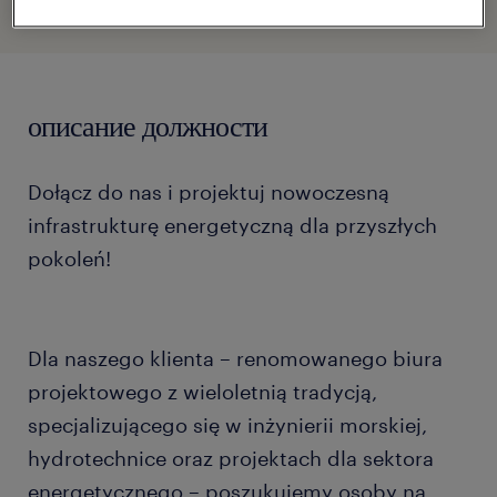
описание должности
Dołącz do nas i projektuj nowoczesną
infrastrukturę energetyczną dla przyszłych
pokoleń!
Dla naszego klienta – renomowanego biura
projektowego z wieloletnią tradycją,
specjalizującego się w inżynierii morskiej,
hydrotechnice oraz projektach dla sektora
energetycznego – poszukujemy osoby na