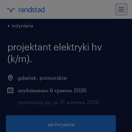
inżynieria
projektant elektryki hv
(k/m).
gdańsk
,
pomorskie
опубліковано 6 травень 2026
пропозиція діє до 31 жовтень 2026
застосувати