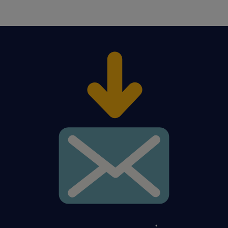
WN/SN
Projektowanie układów
elektroenergetycznych (pierwotnych lub
wtórnych) oraz dobór aparatury
Koordynacja międzybranżowa i
zapewnienie zgodności projektów z
normami oraz przepisami
Sprawowanie nadzoru autorskiego nad
realizacją inwestycji i rozwiązywanie
problemów na budowie
Współpraca z inwestorami, wykonawcami
oraz instytucjami administracyjnymi