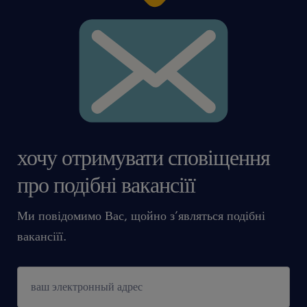
хочу отримувати сповіщення
про подібні вакансіїї
Ми повідомимо Вас, щойно з’являться подібні
вакансіїї.