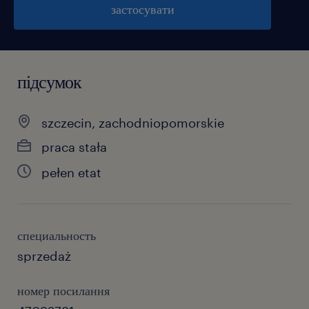
застосувати
підсумок
szczecin, zachodniopomorskie
praca stała
pełen etat
специальность
sprzedaż
номер посилання