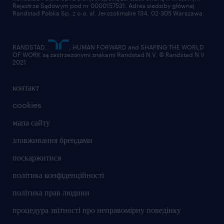
Rejestrze Sądowym pod nr 0000157531. Adres siedziby głównej
Randstad Polska Sp. z o.o. al. Jerozolimskie 134, 02-305 Warszawa.
RANDSTAD,
, HUMAN FORWARD and SHAPING THE WORLD
OF WORK są zastrzeżonymi znakami Randstad N.V. © Randstad N.V
2021
контакт
cookies
мапа сайту
зловживання брендами
поскаржитися
політика конфіденційності
політика прав людини
процедура звітності про неправомірну поведінку