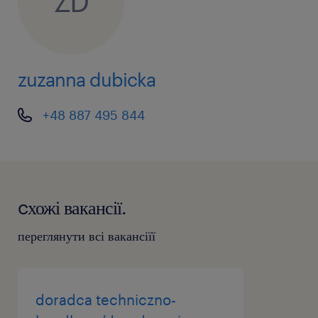
ZD
zuzanna dubicka
+48 887 495 844
cхожі вакансії.
переглянути всі вакансіїї
doradca techniczno-