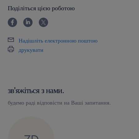
12-24 miesiące
Поділіться цією роботою
Надішліть електронною поштою
друкувати
зв'яжіться з нами.
будемо раді відповісти на Ваші запитання.