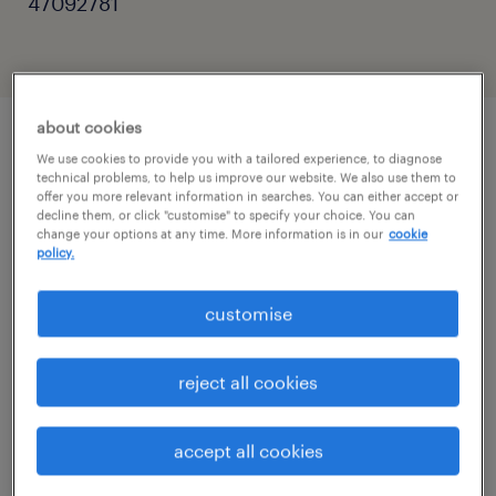
47092781
about cookies
We use cookies to provide you with a tailored experience, to diagnose
описание должности
technical problems, to help us improve our website. We also use them to
offer you more relevant information in searches. You can either accept or
decline them, or click "customise" to specify your choice. You can
Dla naszego Klienta - stabilnego polskiego
change your options at any time. More information is in our
cookie
policy.
producenta wysokiej jakości mebli
łazienkowych, poszukujemy otwartej,
customise
zmotywowanej i nastawionej na relacje osoby
do zespołu sprzedaży B2B.
reject all cookies
Nasz klient jest kameralną firmą o stabilnej
accept all cookies
pozycji na rynku, w której pracownicy zostają