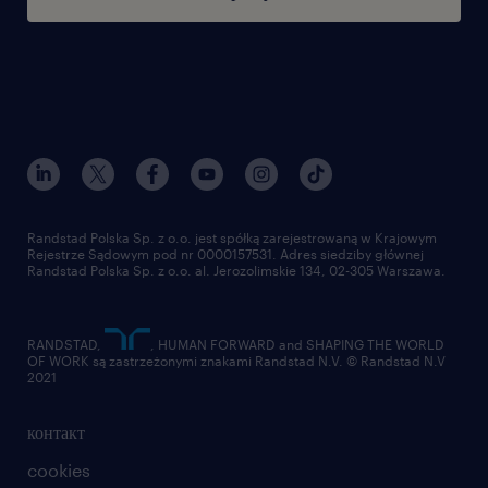
дружелюбный коллектив и отличная
атмосфера на работе
обеспечиваем рабочей одеждой
Randstad Polska Sp. z o.o. jest spółką zarejestrowaną w Krajowym
Rejestrze Sądowym pod nr 0000157531. Adres siedziby głównej
Randstad Polska Sp. z o.o. al. Jerozolimskie 134, 02-305 Warszawa.
RANDSTAD,
, HUMAN FORWARD and SHAPING THE WORLD
OF WORK są zastrzeżonymi znakami Randstad N.V. © Randstad N.V
2021
контакт
cookies