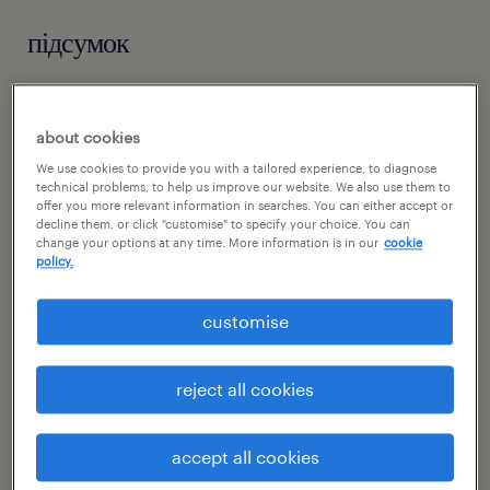
підсумок
cholerzyn, małopolskie
about cookies
временная работа
We use cookies to provide you with a tailored experience, to diagnose
pełen etat
technical problems, to help us improve our website. We also use them to
offer you more relevant information in searches. You can either accept or
decline them, or click "customise" to specify your choice. You can
change your options at any time. More information is in our
cookie
policy.
специальность
склады/дистрибуция
customise
номер посилання
reject all cookies
47027931
accept all cookies