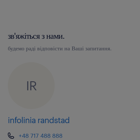
внутреннего распорядка работодателя
высокая вовлеченность в выполнение
возложенных обязанностей
зв'яжіться з нами.
ответственность и честность
будемо раді відповісти на Ваші запитання.
Количество мест ограничено!
IR
*Сумма базовой почасовой ставки и специальной
премии за посещаемость (frekwencja).
infolinia randstad
+48 717 488 888
Подайте заявку прямо сейчас! Звоните на нашу