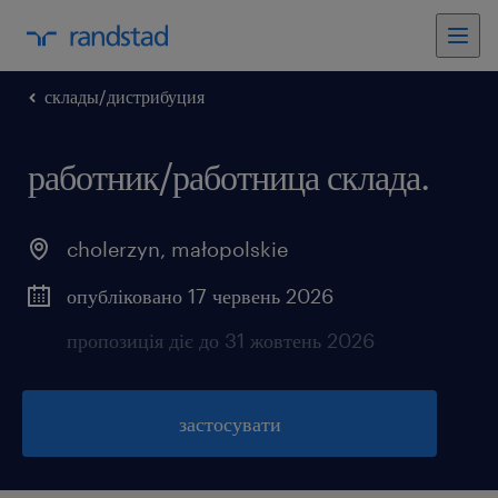
склады/дистрибуция
работник/работница склада.
cholerzyn
,
małopolskie
опубліковано 17 червень 2026
пропозиція діє до 31 жовтень 2026
застосувати