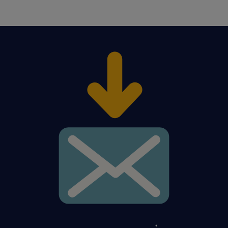
инфолинию: +48 717 488 888 или нажмите
кнопку «Откликнуться»
Агентство занятости - номер записи 47
Данное предложение работы предназначено для
лиц старше 18 лет
предложение / oferujemy
договор umowa zlecenia, который
обеспечивает пенсионное страхование,