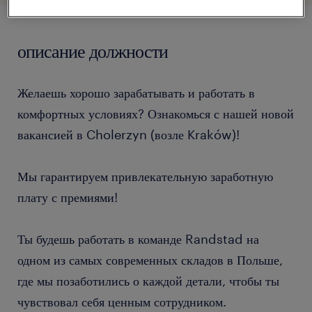
описание должности
Желаешь хорошо зарабатывать и работать в
комфортных условиях? Ознакомься с нашей новой
вакансией в Cholerzyn (возле Kraków)!
Мы гарантируем привлекательную заработную
плату с премиями!
Ты будешь работать в команде Randstad на
одном из самых современных складов в Польше,
где мы позаботились о каждой детали, чтобы ты
чувствовал себя ценным сотрудником.