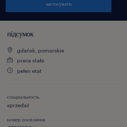
застосувати
підсумок
gdańsk, pomorskie
praca stała
pełen etat
специальность
sprzedaż
номер посилання