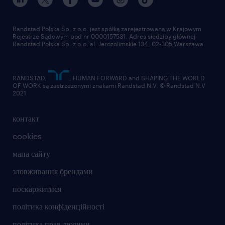
Randstad Polska Sp. z o.o. jest spółką zarejestrowaną w Krajowym
Rejestrze Sądowym pod nr 0000157531. Adres siedziby głównej
Randstad Polska Sp. z o.o. al. Jerozolimskie 134, 02-305 Warszawa.
RANDSTAD,
, HUMAN FORWARD and SHAPING THE WORLD
OF WORK są zastrzeżonymi znakami Randstad N.V. © Randstad N.V
2021
контакт
cookies
мапа сайту
зловживання брендами
поскаржитися
політика конфіденційності
політика прав людини