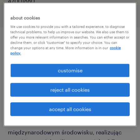
47001880
about cookies
We use cookies to provide you with a tailored experience, to diagnose
technical problems, to help us improve our website. We also use them to
offer you more relevant information in searches. You can either accept or
decline them, or click "customise" to specify your choice. You can
описание должности
change your options at any time. More information is in our
cookie
policy.
Dla naszego Klienta – dynamicznie
customise
rozwijającej się firmy inżynieryjno-
consultingowej, będącej dystrybutorem
reject all cookies
systemów technologicznych klasy światowej
– szukamy samodzielnego i wszechstronnego
accept all cookies
specjalisty. Świat technologii nie jest Ci
obcy? Chcesz rozwijać się w
międzynarodowym środowisku, realizując