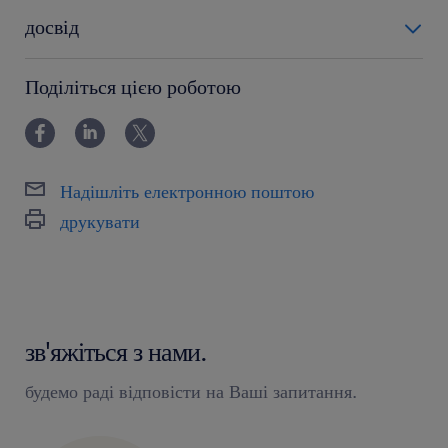
досвід
powyżej 24 miesięcy
Поділіться цією роботою
Надішліть електронною поштою
друкувати
зв'яжіться з нами.
будемо раді відповісти на Ваші запитання.