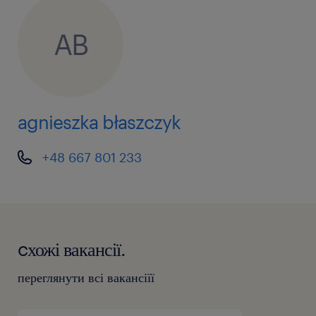
AB
agnieszka błaszczyk
+48 667 801 233
cхожі вакансії.
переглянути всі вакансіїї