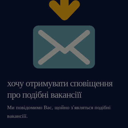
хочу отримувати сповіщення
про подібні вакансіїї
Ми повідомимо Вас, щойно з’являться подібні
вакансіїї.