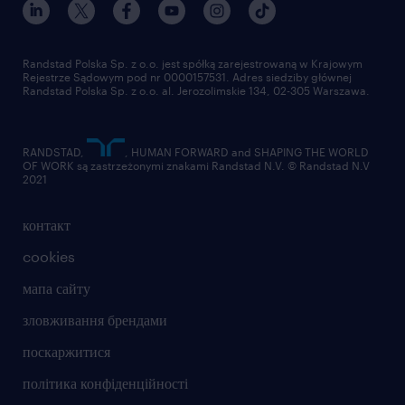
Randstad Polska Sp. z o.o. jest spółką zarejestrowaną w Krajowym
Rejestrze Sądowym pod nr 0000157531. Adres siedziby głównej
Randstad Polska Sp. z o.o. al. Jerozolimskie 134, 02-305 Warszawa.
RANDSTAD,
, HUMAN FORWARD and SHAPING THE WORLD
OF WORK są zastrzeżonymi znakami Randstad N.V. © Randstad N.V
2021
контакт
cookies
мапа сайту
зловживання брендами
поскаржитися
політика конфіденційності