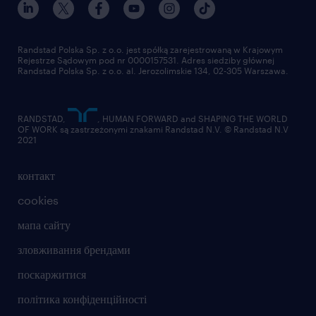
Randstad Polska Sp. z o.o. jest spółką zarejestrowaną w Krajowym
Rejestrze Sądowym pod nr 0000157531. Adres siedziby głównej
Randstad Polska Sp. z o.o. al. Jerozolimskie 134, 02-305 Warszawa.
RANDSTAD,
, HUMAN FORWARD and SHAPING THE WORLD
OF WORK są zastrzeżonymi znakami Randstad N.V. © Randstad N.V
2021
контакт
cookies
мапа сайту
зловживання брендами
поскаржитися
політика конфіденційності