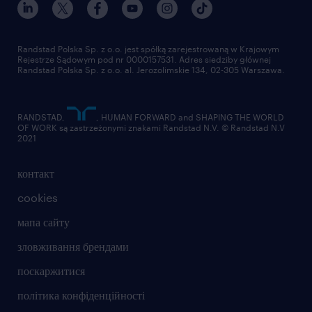
Randstad Polska Sp. z o.o. jest spółką zarejestrowaną w Krajowym
Rejestrze Sądowym pod nr 0000157531. Adres siedziby głównej
Randstad Polska Sp. z o.o. al. Jerozolimskie 134, 02-305 Warszawa.
RANDSTAD,
, HUMAN FORWARD and SHAPING THE WORLD
OF WORK są zastrzeżonymi znakami Randstad N.V. © Randstad N.V
2021
контакт
cookies
мапа сайту
зловживання брендами
поскаржитися
політика конфіденційності