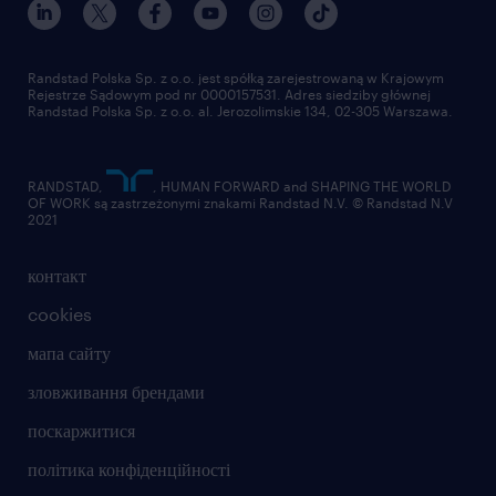
Randstad Polska Sp. z o.o. jest spółką zarejestrowaną w Krajowym
Rejestrze Sądowym pod nr 0000157531. Adres siedziby głównej
Randstad Polska Sp. z o.o. al. Jerozolimskie 134, 02-305 Warszawa.
RANDSTAD,
, HUMAN FORWARD and SHAPING THE WORLD
OF WORK są zastrzeżonymi znakami Randstad N.V. © Randstad N.V
2021
контакт
cookies
мапа сайту
зловживання брендами
поскаржитися
політика конфіденційності