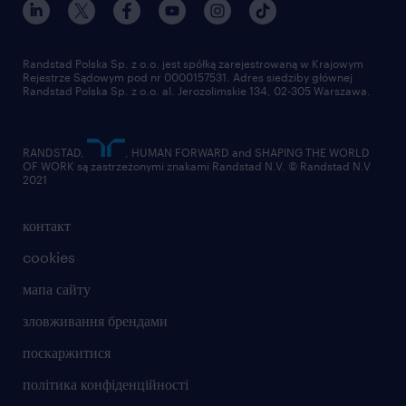
Randstad Polska Sp. z o.o. jest spółką zarejestrowaną w Krajowym
Rejestrze Sądowym pod nr 0000157531. Adres siedziby głównej
Randstad Polska Sp. z o.o. al. Jerozolimskie 134, 02-305 Warszawa.
RANDSTAD,
, HUMAN FORWARD and SHAPING THE WORLD
OF WORK są zastrzeżonymi znakami Randstad N.V. © Randstad N.V
2021
контакт
cookies
мапа сайту
зловживання брендами
поскаржитися
політика конфіденційності