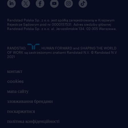
Randstad Polska Sp. z o.o. jest spółką zarejestrowaną w Krajowym
Rejestrze Sądowym pod nr 0000157531. Adres siedziby głównej
Randstad Polska Sp. z o.o. al. Jerozolimskie 134, 02-305 Warszawa.
RANDSTAD,
, HUMAN FORWARD and SHAPING THE WORLD
OF WORK są zastrzeżonymi znakami Randstad N.V. © Randstad N.V
2021
контакт
cookies
мапа сайту
зловживання брендами
поскаржитися
політика конфіденційності