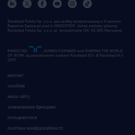
Randstad Polska Sp. z o.o. jest spółką zarejestrowaną w Krajowym
Rejestrze Sądowym pod nr 0000157531. Adres siedziby głównej
Randstad Polska Sp. z o.o. al. Jerozolimskie 134, 02-305 Warszawa.
RANDSTAD,
, HUMAN FORWARD and SHAPING THE WORLD
OF WORK są zastrzeżonymi znakami Randstad N.V. © Randstad N.V
2021
контакт
cookies
мапа сайту
зловживання брендами
поскаржитися
політика конфіденційності