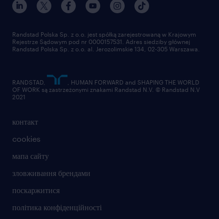
Randstad Polska Sp. z o.o. jest spółką zarejestrowaną w Krajowym
Rejestrze Sądowym pod nr 0000157531. Adres siedziby głównej
Randstad Polska Sp. z o.o. al. Jerozolimskie 134, 02-305 Warszawa.
RANDSTAD,
, HUMAN FORWARD and SHAPING THE WORLD
OF WORK są zastrzeżonymi znakami Randstad N.V. © Randstad N.V
2021
контакт
cookies
мапа сайту
зловживання брендами
поскаржитися
політика конфіденційності