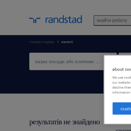
знайти роботу
головна сторінка
вакансії
about co
We use cooki
our website.
decline them
information 
cust
результатів не знайдено
Не зна
критер