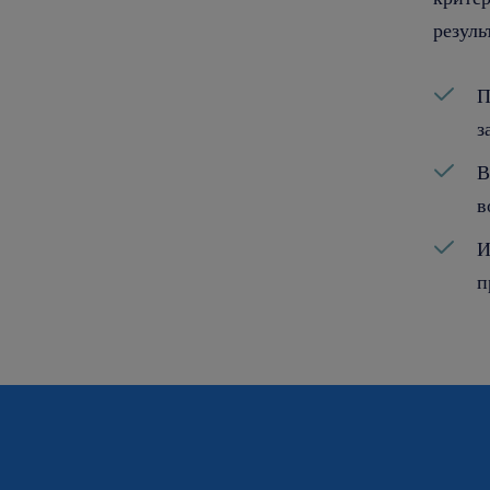
резуль
П
з
В
в
И
п