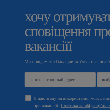
хочу отримува
сповіщення про
вакансіїї
Ми повідомимо Вас, щойно з’являться подібн
підтверджувати
Я даю згоду на використання моїх дани
про вакансіїї.
Політика конфіденційнос