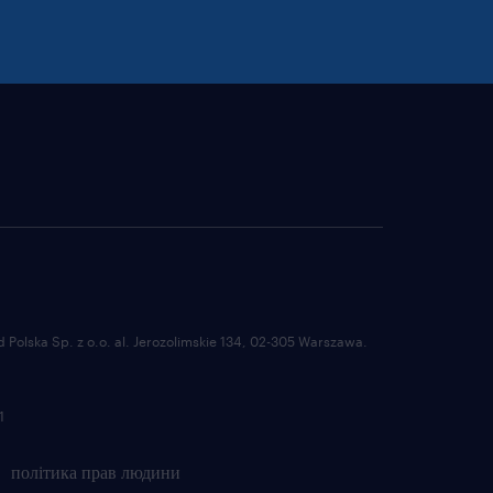
Polska Sp. z o.o. al. Jerozolimskie 134, 02-305 Warszawa.
1
політика прав людини