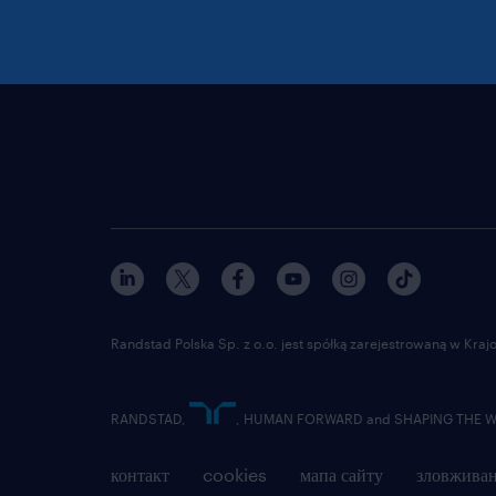
Randstad Polska Sp. z o.o. jest spółką zarejestrowaną w Kr
RANDSTAD,
, HUMAN FORWARD and SHAPING THE WOR
контакт
cookies
мапа сайту
зловживан