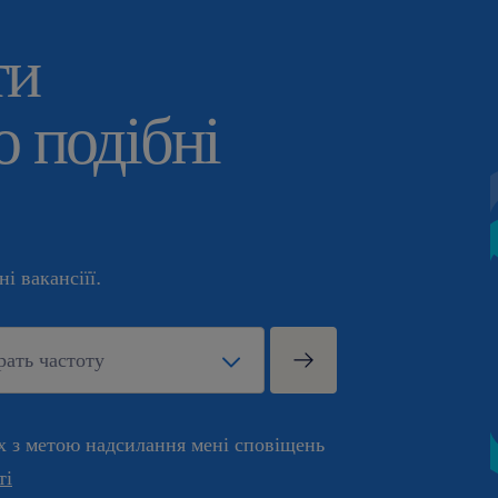
ти
 подібні
і вакансіїї.
х з метою надсилання мені сповіщень
ті