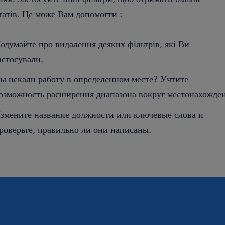
татів. Це може Вам допомогти :
одумайте про видалення деяких фільтрів, які Ви
астосували.
ы искали работу в определенном месте? Учтите
озможность расширения диапазона вокруг местонахожден
змените название должности или ключевые слова и
роверьте, правильно ли они написаны.