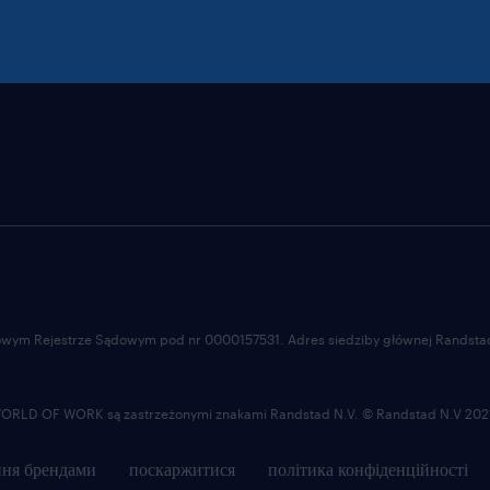
ajowym Rejestrze Sądowym pod nr 0000157531. Adres siedziby głównej Randstad 
LD OF WORK są zastrzeżonymi znakami Randstad N.V. © Randstad N.V 202
ня брендами
поскаржитися
політика конфіденційності