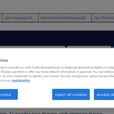
для кандидата
програма рекомендацій
про Rands
okies
es to provide you with a tailored experience, to diagnose technical problems, to hel
тільки віддалена робота
 We also use them to offer you more relevant information in searches. You can either 
, or click "customise" to specify your choice. You can change your options at any tim
is in our
cookie policy.
omise
reject all cookies
accept al
йдено жодної пропозиції роботи, яка б відповідала Ваши
іям. Застосуйте інші фільтри, щоб отримати більше