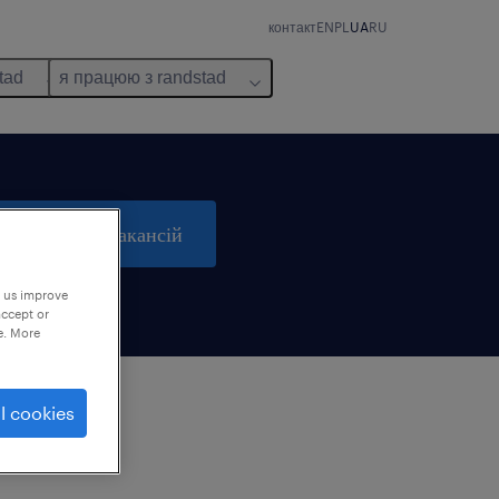
контакт
EN
PL
UA
RU
tad
я працюю з randstad
пошук 0 вакансій
p us improve
accept or
e. More
l cookies
м