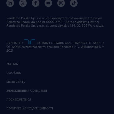
Randstad Polska Sp. z o.o. jest spółką zarejestrowaną w Krajowym
Rejestrze Sądowym pod nr 0000157531. Adres siedziby głównej
Randstad Polska Sp. z o.o. al. Jerozolimskie 134, 02-305 Warszawa.
RANDSTAD,
, HUMAN FORWARD and SHAPING THE WORLD
OF WORK są zastrzeżonymi znakami Randstad N.V. © Randstad N.V
2021
контакт
cookies
мапа сайту
зловживання брендами
поскаржитися
політика конфіденційності