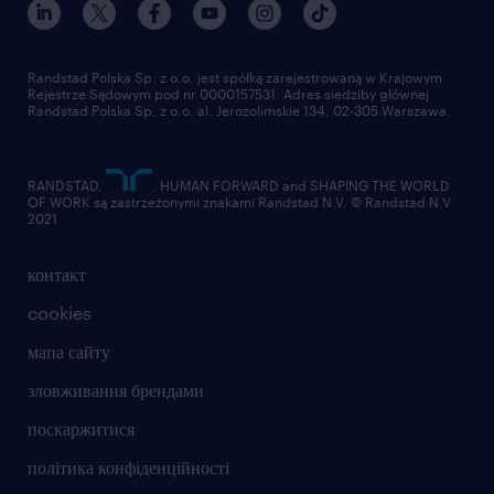
Randstad Polska Sp. z o.o. jest spółką zarejestrowaną w Krajowym
Rejestrze Sądowym pod nr 0000157531. Adres siedziby głównej
Randstad Polska Sp. z o.o. al. Jerozolimskie 134, 02-305 Warszawa.
RANDSTAD,
, HUMAN FORWARD and SHAPING THE WORLD
OF WORK są zastrzeżonymi znakami Randstad N.V. © Randstad N.V
2021
контакт
cookies
мапа сайту
зловживання брендами
поскаржитися
політика конфіденційності