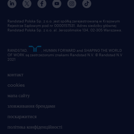
Randstad Polska Sp. z o.o. jest spółką zarejestrowaną w Krajowym
Rejestrze Sądowym pod nr 0000157531. Adres siedziby głównej
Randstad Polska Sp. z o.o. al. Jerozolimskie 134, 02-305 Warszawa.
RANDSTAD,
, HUMAN FORWARD and SHAPING THE WORLD
OF WORK są zastrzeżonymi znakami Randstad N.V. © Randstad N.V
2021
контакт
cookies
мапа сайту
зловживання брендами
поскаржитися
політика конфіденційності