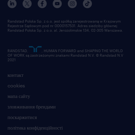
Randstad Polska Sp. z o.o. jest spółką zarejestrowaną w Krajowym
Rejestrze Sądowym pod nr 0000157531. Adres siedziby głównej
Randstad Polska Sp. z o.o. al. Jerozolimskie 134, 02-305 Warszawa.
RANDSTAD,
, HUMAN FORWARD and SHAPING THE WORLD
OF WORK są zastrzeżonymi znakami Randstad N.V. © Randstad N.V
2021
контакт
cookies
мапа сайту
зловживання брендами
поскаржитися
політика конфіденційності