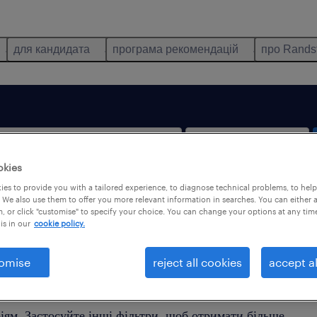
для кандидата
програма рекомендацій
про Rands
okies
es to provide you with a tailored experience, to diagnose technical problems, to hel
тільки віддалена робота
 We also use them to offer you more relevant information in searches. You can either 
, or click "customise" to specify your choice. You can change your options at any tim
is in our
cookie policy.
omise
reject all cookies
accept al
йдено жодної пропозиції роботи, яка б відповідала Ваши
іям. Застосуйте інші фільтри, щоб отримати більше