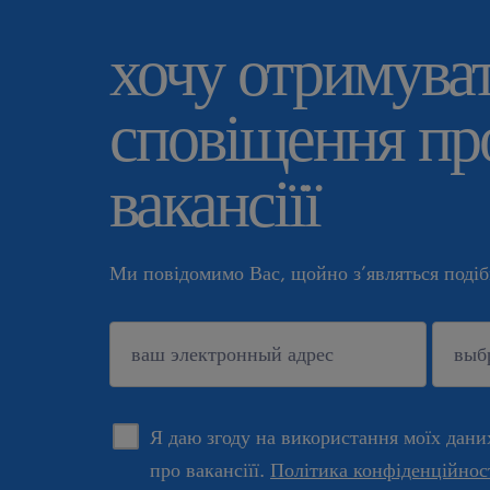
хочу отримува
сповіщення про
вакансіїї
Ми повідомимо Вас, щойно з’являться подібн
підтверджувати
Я даю згоду на використання моїх дани
про вакансіїї.
Політика конфіденційнос