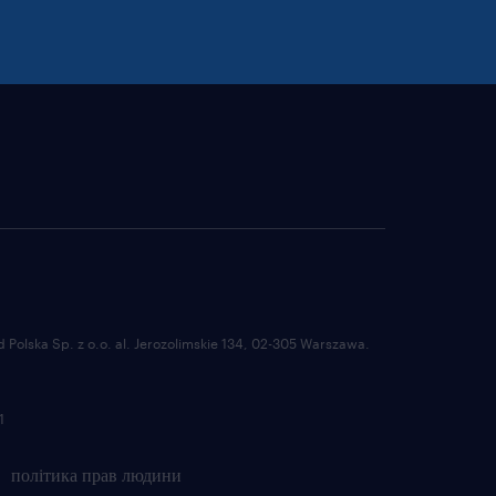
Polska Sp. z o.o. al. Jerozolimskie 134, 02-305 Warszawa.
1
політика прав людини