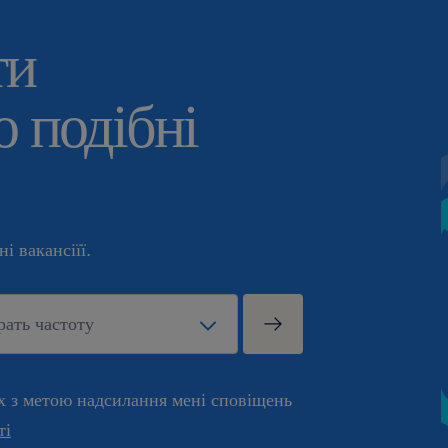
ти
 подібні
і вакансіїї.
х з метою надсилання мені сповіщень
ті