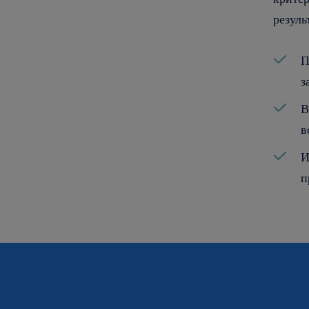
резуль
П
з
В
в
И
п