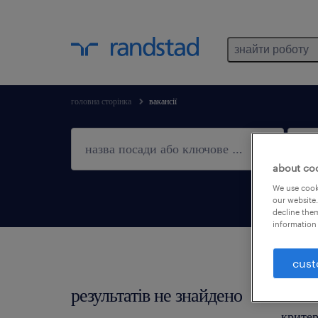
знайти роботу
головна сторінка
вакансії
about co
We use cooki
our website.
decline them
information 
cust
результатів не знайдено
Не зна
критер