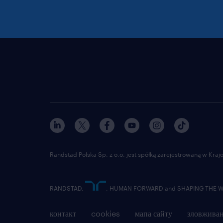
Randstad Polska Sp. z o.o. jest spółką zarejestrowaną w Kr
RANDSTAD,
, HUMAN FORWARD and SHAPING THE WOR
контакт
cookies
мапа сайту
зловживан