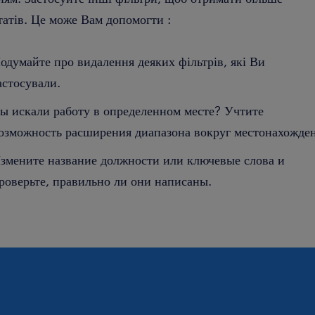
татів. Це може Вам допомогти :
одумайте про видалення деяких фільтрів, які Ви
астосували.
ы искали работу в определенном месте? Учтите
озможность расширения диапазона вокруг местонахожден
змените название должности или ключевые слова и
роверьте, правильно ли они написаны.