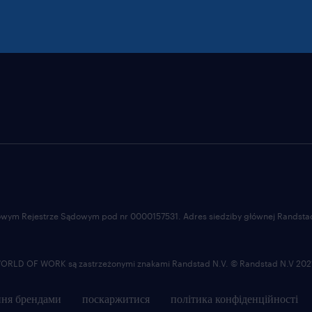
ajowym Rejestrze Sądowym pod nr 0000157531. Adres siedziby głównej Randstad 
LD OF WORK są zastrzeżonymi znakami Randstad N.V. © Randstad N.V 202
ня брендами
поскаржитися
політика конфіденційності