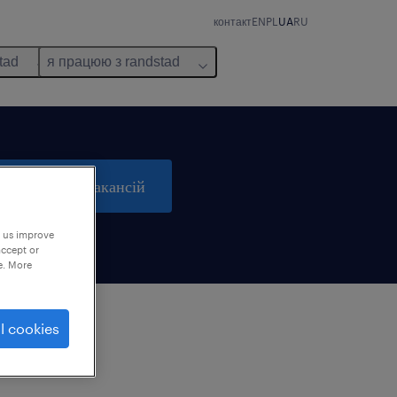
контакт
EN
PL
UA
RU
tad
я працюю з randstad
пошук 0 вакансій
p us improve
accept or
e. More
l cookies
м