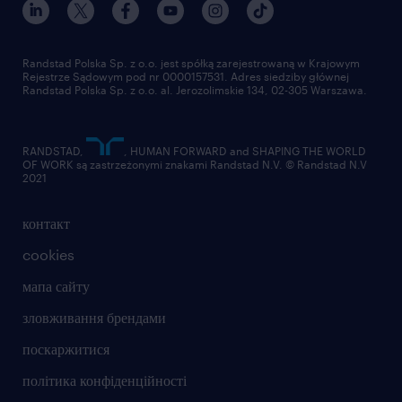
Randstad Polska Sp. z o.o. jest spółką zarejestrowaną w Krajowym
Rejestrze Sądowym pod nr 0000157531. Adres siedziby głównej
Randstad Polska Sp. z o.o. al. Jerozolimskie 134, 02-305 Warszawa.
RANDSTAD,
, HUMAN FORWARD and SHAPING THE WORLD
OF WORK są zastrzeżonymi znakami Randstad N.V. © Randstad N.V
2021
контакт
cookies
мапа сайту
зловживання брендами
поскаржитися
політика конфіденційності